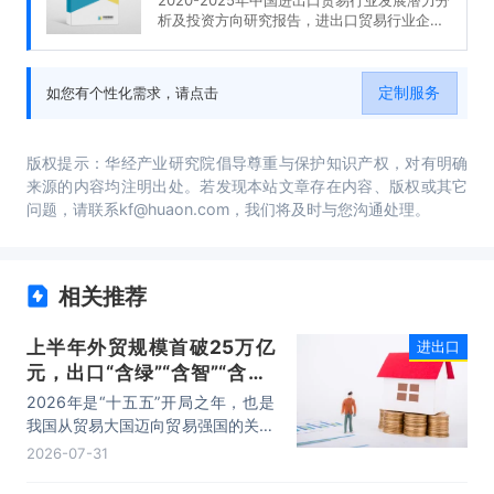
析及投资方向研究报告，进出口贸易行业企业
分析，2020-2025年中国进出口贸易行业发展
前景分析与预测，2020-2025年中国进出口贸
易行业投资风险与营销分析，2020-2025年中
定制服务
如您有个性化需求，请点击
国进出口贸易行业发展战略及规划建议。
版权提示：华经产业研究院倡导尊重与保护知识产权，对有明确
来源的内容均注明出处。若发现本站文章存在内容、版权或其它
问题，请联系kf@huaon.com，我们将及时与您沟通处理。
相关推荐
上半年外贸规模首破25万亿
进出口
元，出口“含绿”“含智”“含新”
量稳步攀升
2026年是“十五五”开局之年，也是
我国从贸易大国迈向贸易强国的关键
时期。上半年，我国进出口规模历史
2026-07-31
性突破25万亿元，实现良好开局。