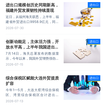
其中，以集成电路、新能源、机电产
进出口规模创历史同期新高，
进出口
品为代表的高附加值产品出口占比显
福建外贸发展韧性持续显现
著提升，成为外贸提质增效的核心引
擎，为加快建设贸易强国注入了强劲
近日，从福州海关获悉，上半年，福
动力。
建省外贸进出口9958.9亿元，同比
增长8.2%。其中，出口5740.1亿
2026-07-30
元，同比增长1.7%；进口4218.8亿
元，同比增长18.5%。进出口规模和
创新动能足，主体活力强，开
进出口
进口规模均创历史同期新高，外贸运
放水平高，上半年我国进出口
行呈现“稳中有进，进中提质”的良好
态势。
规模首次突破25万亿元
7月14日，海关总署发布的数据显
示，今年以来，我国外贸增势强劲、
走势稳健。据海关统计，今年上半
2026-07-15
年，我国货物贸易进出口25.47万亿
元，同比增长16.9%。其中，出口
综合保税区赋能大连外贸提质
进出口
14.73万亿元，增长13.4%，进口
扩容
10.74万亿元，增长22.1%。
今年1—5月，大连大窑湾综合保税
区、湾里综合保税区合计进出口
332.22亿元，同比增长21%，占大
2026-07-13
连市外贸总值的16.2%，综合保税区