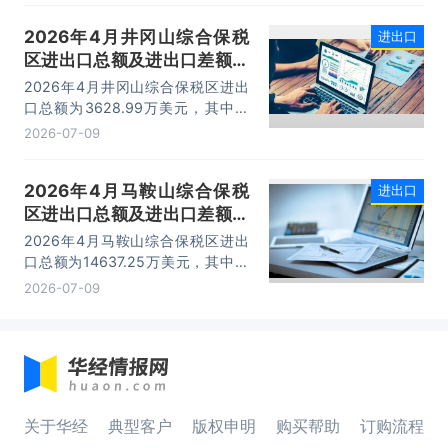
已成为服务大连外贸发展的重要平
2026年4月井冈山综合保税
进出口
台。
区进出口总额及进出口差额统
计分析
2026年4月井冈山综合保税区进出
口总额为3628.99万美元，其中：
出口额为1562.95万美元，进口额为
2026-07-09
2066.04万美元，进出口差额
为-503.09万美元。
2026年4月马鞍山综合保税
进出口
区进出口总额及进出口差额统
计分析
2026年4月马鞍山综合保税区进出
口总额为14637.25万美元，其中：
出口额为14365.71万美元，进口额
2026-07-09
为271.54万美元，进出口差额为
14094.17万美元。
关于华经
典型客户
版权申明
购买帮助
订购流程