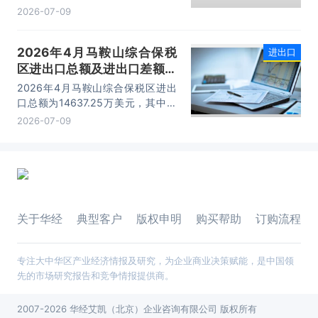
出口额为1562.95万美元，进口额为
2026-07-09
2066.04万美元，进出口差额
为-503.09万美元。
2026年4月马鞍山综合保税
进出口
区进出口总额及进出口差额统
计分析
2026年4月马鞍山综合保税区进出
口总额为14637.25万美元，其中：
出口额为14365.71万美元，进口额
2026-07-09
为271.54万美元，进出口差额为
14094.17万美元。
关于华经
典型客户
版权申明
购买帮助
订购流程
专注大中华区产业经济情报及研究，为企业商业决策赋能，是中国领
先的市场研究报告和竞争情报提供商。
2007-2026 华经艾凯（北京）企业咨询有限公司 版权所有