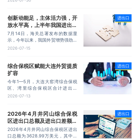
2026-07-30
元，同比增长1.7%；进口4218.8亿
元，同比增长18.5%。进出口规模和
创新动能足，主体活力强，开
进出口
进口规模均创历史同期新高，外贸运
放水平高，上半年我国进出口
行呈现“稳中有进，进中提质”的良好
态势。
规模首次突破25万亿元
7月14日，海关总署发布的数据显
示，今年以来，我国外贸增势强劲、
走势稳健。据海关统计，今年上半
2026-07-15
年，我国货物贸易进出口25.47万亿
元，同比增长16.9%。其中，出口
综合保税区赋能大连外贸提质
进出口
14.73万亿元，增长13.4%，进口
扩容
10.74万亿元，增长22.1%。
今年1—5月，大连大窑湾综合保税
区、湾里综合保税区合计进出口
332.22亿元，同比增长21%，占大
2026-07-13
连市外贸总值的16.2%，综合保税区
已成为服务大连外贸发展的重要平
2026年4月井冈山综合保税
进出口
台。
区进出口总额及进出口差额统
计分析
2026年4月井冈山综合保税区进出
口总额为3628.99万美元，其中：