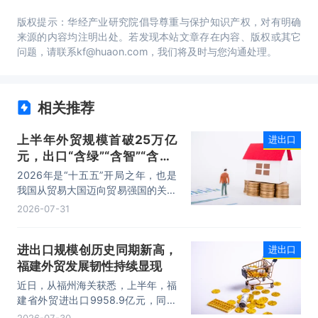
版权提示：华经产业研究院倡导尊重与保护知识产权，对有明确
来源的内容均注明出处。若发现本站文章存在内容、版权或其它
问题，请联系kf@huaon.com，我们将及时与您沟通处理。
相关推荐
上半年外贸规模首破25万亿
进出口
元，出口“含绿”“含智”“含新”
量稳步攀升
2026年是“十五五”开局之年，也是
我国从贸易大国迈向贸易强国的关键
时期。上半年，我国进出口规模历史
2026-07-31
性突破25万亿元，实现良好开局。
其中，以集成电路、新能源、机电产
进出口规模创历史同期新高，
进出口
品为代表的高附加值产品出口占比显
福建外贸发展韧性持续显现
著提升，成为外贸提质增效的核心引
擎，为加快建设贸易强国注入了强劲
近日，从福州海关获悉，上半年，福
动力。
建省外贸进出口9958.9亿元，同比
增长8.2%。其中，出口5740.1亿