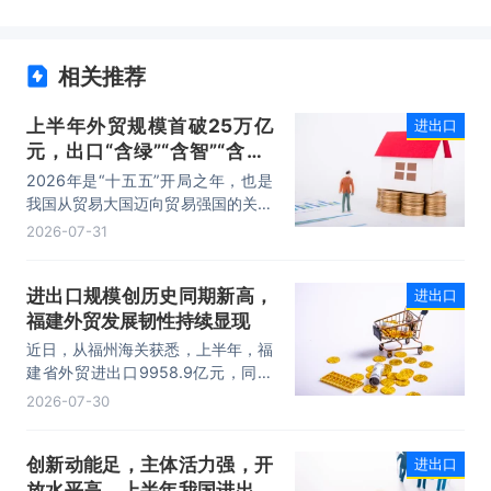
相关推荐
上半年外贸规模首破25万亿
进出口
元，出口“含绿”“含智”“含新”
量稳步攀升
2026年是“十五五”开局之年，也是
我国从贸易大国迈向贸易强国的关键
时期。上半年，我国进出口规模历史
2026-07-31
性突破25万亿元，实现良好开局。
其中，以集成电路、新能源、机电产
进出口规模创历史同期新高，
进出口
品为代表的高附加值产品出口占比显
福建外贸发展韧性持续显现
著提升，成为外贸提质增效的核心引
擎，为加快建设贸易强国注入了强劲
近日，从福州海关获悉，上半年，福
动力。
建省外贸进出口9958.9亿元，同比
增长8.2%。其中，出口5740.1亿
2026-07-30
元，同比增长1.7%；进口4218.8亿
元，同比增长18.5%。进出口规模和
创新动能足，主体活力强，开
进出口
进口规模均创历史同期新高，外贸运
放水平高，上半年我国进出口
行呈现“稳中有进，进中提质”的良好