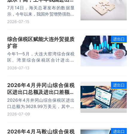
态势。
规模首次突破25万亿元
7月14日，海关总署发布的数据显
示，今年以来，我国外贸增势强劲、
走势稳健。据海关统计，今年上半
2026-07-15
年，我国货物贸易进出口25.47万亿
元，同比增长16.9%。其中，出口
综合保税区赋能大连外贸提质
进出口
14.73万亿元，增长13.4%，进口
扩容
10.74万亿元，增长22.1%。
今年1—5月，大连大窑湾综合保税
区、湾里综合保税区合计进出口
332.22亿元，同比增长21%，占大
2026-07-13
连市外贸总值的16.2%，综合保税区
已成为服务大连外贸发展的重要平
2026年4月井冈山综合保税
进出口
台。
区进出口总额及进出口差额统
计分析
2026年4月井冈山综合保税区进出
口总额为3628.99万美元，其中：
出口额为1562.95万美元，进口额为
2026-07-09
2066.04万美元，进出口差额
为-503.09万美元。
2026年4月马鞍山综合保税
进出口