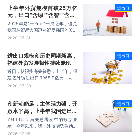
上半年外贸规模首破25万亿
进出口
元，出口“含绿”“含智”“含新”
量稳步攀升
2026年是“十五五”开局之年，也是
我国从贸易大国迈向贸易强国的关键
时期。上半年，我国进出口规模历史
2026-07-31
性突破25万亿元，实现良好开局。
其中，以集成电路、新能源、机电产
进出口规模创历史同期新高，
进出口
品为代表的高附加值产品出口占比显
福建外贸发展韧性持续显现
著提升，成为外贸提质增效的核心引
擎，为加快建设贸易强国注入了强劲
近日，从福州海关获悉，上半年，福
动力。
建省外贸进出口9958.9亿元，同比
增长8.2%。其中，出口5740.1亿
2026-07-30
元，同比增长1.7%；进口4218.8亿
元，同比增长18.5%。进出口规模和
创新动能足，主体活力强，开
进出口
进口规模均创历史同期新高，外贸运
放水平高，上半年我国进出口
行呈现“稳中有进，进中提质”的良好
态势。
规模首次突破25万亿元
7月14日，海关总署发布的数据显
示，今年以来，我国外贸增势强劲、
走势稳健。据海关统计，今年上半
2026-07-15
年，我国货物贸易进出口25.47万亿