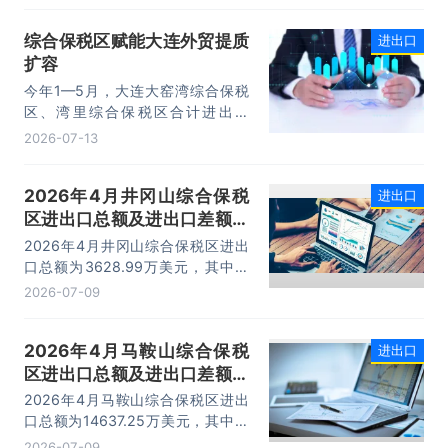
元，同比增长16.9%。其中，出口
综合保税区赋能大连外贸提质
进出口
14.73万亿元，增长13.4%，进口
扩容
10.74万亿元，增长22.1%。
今年1—5月，大连大窑湾综合保税
区、湾里综合保税区合计进出口
332.22亿元，同比增长21%，占大
2026-07-13
连市外贸总值的16.2%，综合保税区
已成为服务大连外贸发展的重要平
2026年4月井冈山综合保税
进出口
台。
区进出口总额及进出口差额统
计分析
2026年4月井冈山综合保税区进出
口总额为3628.99万美元，其中：
出口额为1562.95万美元，进口额为
2026-07-09
2066.04万美元，进出口差额
为-503.09万美元。
2026年4月马鞍山综合保税
进出口
区进出口总额及进出口差额统
计分析
2026年4月马鞍山综合保税区进出
口总额为14637.25万美元，其中：
出口额为14365.71万美元，进口额
2026-07-09