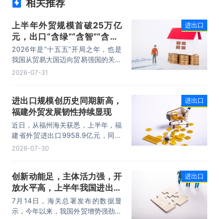
相关推荐
上半年外贸规模首破25万亿
进出口
元，出口“含绿”“含智”“含新”
量稳步攀升
2026年是“十五五”开局之年，也是
我国从贸易大国迈向贸易强国的关键
时期。上半年，我国进出口规模历史
2026-07-31
性突破25万亿元，实现良好开局。
其中，以集成电路、新能源、机电产
进出口规模创历史同期新高，
进出口
品为代表的高附加值产品出口占比显
福建外贸发展韧性持续显现
著提升，成为外贸提质增效的核心引
擎，为加快建设贸易强国注入了强劲
近日，从福州海关获悉，上半年，福
动力。
建省外贸进出口9958.9亿元，同比
增长8.2%。其中，出口5740.1亿
2026-07-30
元，同比增长1.7%；进口4218.8亿
元，同比增长18.5%。进出口规模和
创新动能足，主体活力强，开
进出口
进口规模均创历史同期新高，外贸运
放水平高，上半年我国进出口
行呈现“稳中有进，进中提质”的良好
态势。
规模首次突破25万亿元
7月14日，海关总署发布的数据显
示，今年以来，我国外贸增势强劲、