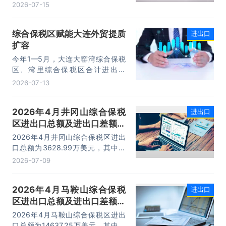
走势稳健。据海关统计，今年上半
2026-07-15
年，我国货物贸易进出口25.47万亿
元，同比增长16.9%。其中，出口
综合保税区赋能大连外贸提质
进出口
14.73万亿元，增长13.4%，进口
扩容
10.74万亿元，增长22.1%。
今年1—5月，大连大窑湾综合保税
区、湾里综合保税区合计进出口
332.22亿元，同比增长21%，占大
2026-07-13
连市外贸总值的16.2%，综合保税区
已成为服务大连外贸发展的重要平
2026年4月井冈山综合保税
进出口
台。
区进出口总额及进出口差额统
计分析
2026年4月井冈山综合保税区进出
口总额为3628.99万美元，其中：
出口额为1562.95万美元，进口额为
2026-07-09
2066.04万美元，进出口差额
为-503.09万美元。
2026年4月马鞍山综合保税
进出口
区进出口总额及进出口差额统
计分析
2026年4月马鞍山综合保税区进出
口总额为14637.25万美元，其中：