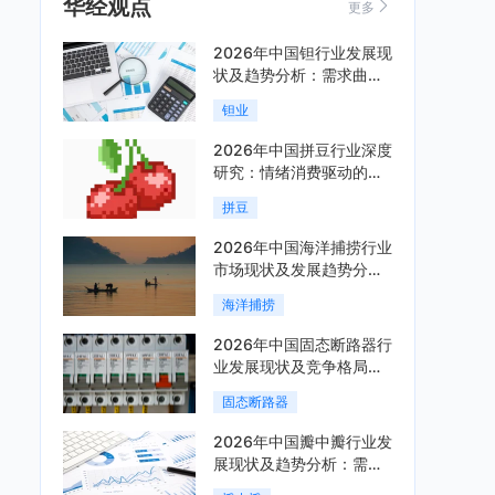
华经观点
更多
2026年中国钽行业发展现
状及趋势分析：需求曲线
陡峭与供给曲线平缓的博
钽业
弈加剧「图」
2026年中国拼豆行业深度
研究：情绪消费驱动的新
兴手工赛道「图」
拼豆
2026年中国海洋捕捞行业
市场现状及发展趋势分
析：科技赋能与智能化转
海洋捕捞
型加速「图」
2026年中国固态断路器行
业发展现状及竞争格局分
析：国际巨头领跑技术，
固态断路器
国内企业加速追赶「图」
2026年中国瓣中瓣行业发
展现状及趋势分析：需求
可持续释放，市场发展前