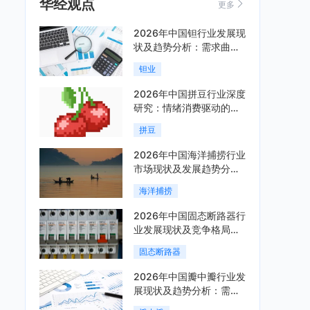
华经观点
更多
2026年中国钽行业发展现
状及趋势分析：需求曲线
陡峭与供给曲线平缓的博
钽业
弈加剧「图」
2026年中国拼豆行业深度
研究：情绪消费驱动的新
兴手工赛道「图」
拼豆
2026年中国海洋捕捞行业
市场现状及发展趋势分
析：科技赋能与智能化转
海洋捕捞
型加速「图」
2026年中国固态断路器行
业发展现状及竞争格局分
析：国际巨头领跑技术，
固态断路器
国内企业加速追赶「图」
2026年中国瓣中瓣行业发
展现状及趋势分析：需求
可持续释放，市场发展前