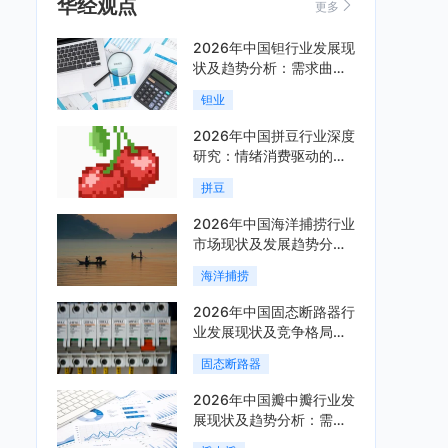
华经观点
更多
2026年中国钽行业发展现
状及趋势分析：需求曲线
陡峭与供给曲线平缓的博
钽业
弈加剧「图」
2026年中国拼豆行业深度
研究：情绪消费驱动的新
兴手工赛道「图」
拼豆
2026年中国海洋捕捞行业
市场现状及发展趋势分
析：科技赋能与智能化转
海洋捕捞
型加速「图」
2026年中国固态断路器行
业发展现状及竞争格局分
析：国际巨头领跑技术，
固态断路器
国内企业加速追赶「图」
2026年中国瓣中瓣行业发
展现状及趋势分析：需求
可持续释放，市场发展前