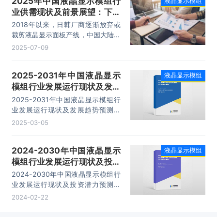
2025年中国液晶显示模组行
液晶显示模组
业供需现状及前景展望：下游
需求扩大，国内产业链逐渐完
2018年以来，日韩厂商逐渐放弃或
善「图」
裁剪液晶显示面板产线，中国大陆厂
商不断增建产线，使中国大陆成为全
2025-07-09
球主要的液晶显示面板生产区。液晶
显示面板生产量在中国区域集中，带
2025-2031年中国液晶显示
液晶显示模组
动更多液晶显示模组在中国产出，据
模组行业发展运行现状及发展
统计，2024年我国液晶显示模组产
量为32.8亿套，需求量为35.6亿
趋势预测报告
2025-2031年中国液晶显示模组行
套。
业发展运行现状及发展趋势预测报
告，主要包括行业重点企业发展分
2025-03-05
析、风险及对策、发展及竞争策略分
析、发展前景及投资建议等内容。
2024-2030年中国液晶显示
液晶显示模组
模组行业发展运行现状及投资
潜力预测报告
2024-2030年中国液晶显示模组行
业发展运行现状及投资潜力预测报
告，主要包括行业重点企业发展分
2024-02-22
析、风险及对策、发展及竞争策略分
析、发展前景及投资建议等内容。