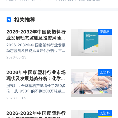
相关推荐
2026-2032年中国废塑料行
废塑料
业发展动态监测及投资风险评
估报告
2026-2032年中国废塑料行业发展
动态监测及投资风险评估报告，主要
包括行业发展趋势分析、发展预测、
2026-06-23
企业投资潜力与价值分析、投资风险
机会与风险预测等内容。
2026年中国废塑料行业市场
废塑料
现状及发展趋势分析：化学回
收步入黄金发展期「图」
据统计，全球塑料产量增长了250多
倍，从1950年的不到200万吨飙升
至21世纪初的亿吨级。中国是世界
2026-05-09
上最大的塑料生产和消费国，近七年
我国废塑料回收量在1600-1950万
2026-2032年中国废塑料行
废塑料
吨/年的区间范围内波动，回收利用