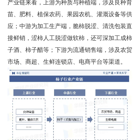
产业链来看，上游为种质与种植端，涉及良种育
苗、肥料、植保农药、果园农机、灌溉设备等供
应；中游为加工生产端，脆柿脱涩、清洗包装直
接鲜销，涩柿人工脱涩做软柿，还可深加工成柿
子酒、柿子醋等；下游为流通销售端，涉及农贸
市场、商超、生鲜连锁店、电商平台等渠道。