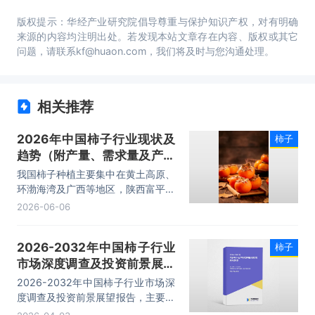
版权提示：华经产业研究院倡导尊重与保护知识产权，对有明确
来源的内容均注明出处。若发现本站文章存在内容、版权或其它
问题，请联系kf@huaon.com，我们将及时与您沟通处理。
相关推荐
2026年中国柿子行业现状及
柿子
趋势（附产量、需求量及产业
链）「图」
我国柿子种植主要集中在黄土高原、
环渤海湾及广西等地区，陕西富平主
打尖柿+阳丰甜柿、广西恭城月柿、
2026-06-06
河北磨盘柿、河南甜涩混种、山西山
地涩柿。2024年中国柿子产量约为
2026-2032年中国柿子行业
柿子
420.31万吨，产量稳居全球第一。
市场深度调查及投资前景展望
报告
2026-2032年中国柿子行业市场深
度调查及投资前景展望报告，主要包
括市场竞争格局分析、优势企业竞争