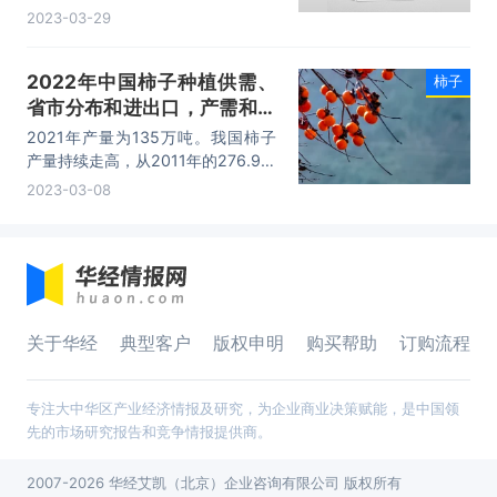
要包括市场竞争格局分析、优势企业
2023-03-29
竞争性财务数据分析、发趋势预测分
析、投资机会与风险分析等内容。
2022年中国柿子种植供需、
柿子
省市分布和进出口，产需和出
口皆有不同程度提升「图」
2021年产量为135万吨。我国柿子
产量持续走高，从2011年的276.9万
吨增长至361.8万吨，其中广西柿子
2023-03-08
产量最高，其种植量占国内柿子种植
生产的 30% 以上， 2022年来看，
我国鲜柿子进出口量分别为8.98万
吨和0.3吨，差距较大。
关于华经
典型客户
版权申明
购买帮助
订购流程
专注大中华区产业经济情报及研究，为企业商业决策赋能，是中国领
先的市场研究报告和竞争情报提供商。
2007-2026 华经艾凯（北京）企业咨询有限公司 版权所有