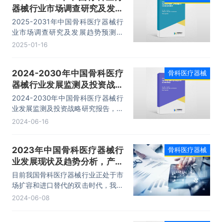
器械行业市场调查研究及发展
趋势预测报告
2025-2031年中国骨科医疗器械行
业市场调查研究及发展趋势预测报
告，主要包括行业发展分析、市场竞
2025-01-16
争格局分析、领先企业经营分析、投
资前景分析等内容。
2024-2030年中国骨科医疗
骨科医疗器械
器械行业发展监测及投资战略
研究报告
2024-2030年中国骨科医疗器械行
业发展监测及投资战略研究报告，主
要包括行业重点区域市场分析、主要
2024-06-16
产品市场分析、重点企业发展情况、
发展前景与投资建议等内容。
2023年中国骨科医疗器械行
骨科医疗器械
业发展现状及趋势分析，产品
创新步伐加快，人口老龄化程
目前我国骨科医疗器械行业正处于市
度加深，市场持续扩容「图」
场扩容和进口替代的双击时代，我国
骨科医疗器械的市场规模由2016年
2024-06-08
的164亿元增长至2023年的484亿
元，复合增长率达16.72%。