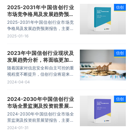
发展前景及趋势分析等内容。
2025-2031年中国信创行业
信创
市场竞争格局及发展趋势预测
报告
2025-2031年中国信创行业市场竞
争格局及发展趋势预测报告，主要包
括细分市场分析-中间件、细分市场
2025-01-16
分析-信息安全、市场分析-存储、发
展趋势及投资前景预测等内容。
2023年中国信创行业现状及
信创
发展趋势分析，将面临更加激
烈的市场竞争「图」
随着国家对信息安全和自主可控的重
视程度不断提升，信创行业将迎来更
加广阔的发展前景。同时，数字化转
2024-04-04
型的加速推进也为信创行业提供了巨
大的市场空间。数据显示，2022年
2024-2030年中国信创行业
信创
我国信创行业市场规模为0.92万亿
市场全景监测及投资前景展望
元。
报告
2024-2030年中国信创行业市场全
景监测及投资前景展望报告，主要包
括行业发展分析、重点公司经营状况
2024-01-31
分析、产业重点公司经营状况分析、