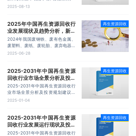
展望报告，主要包括策略建议、优秀
2025-08-13
案例剖析、市场投资机会及建议、投
资布局分析等内容。
2025年中国再生资源回收行
再生资源回收
业发展现状及趋势分析，新兴
再生资源领域增长势头强劲
2024年我国废钢铁、废有色金属、
「图」
废塑料、废纸、废轮胎、废弃电器电
子产品、报废机动车、废旧纺织品、
2025-06-28
废玻璃、废电池、退役风电光伏设备
这11个主要品种的再生资源回收总量
2025-2031年中国再生资源
再生资源回收
约达4.01亿吨，较2023年实现6.5%
回收行业市场全景分析及投资
的同比增长。
规划建议报告
2025-2031年中国再生资源回收行
业市场全景分析及投资规划建议报
告，主要包括行业成本结构的优化路
2025-01-04
径、商业模式创新优秀案例剖析、市
场投资机会及建议、投资布局分析等
2025-2031年中国再生资源
再生资源回收
内容。
回收行业发展运行现状及投资
潜力预测报告
2025-2031年中国再生资源回收行