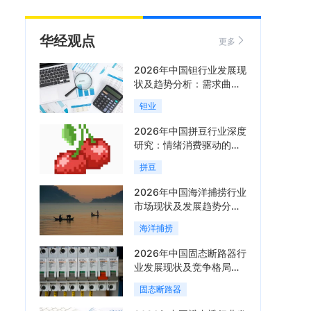
华经观点
更多
2026年中国钽行业发展现
状及趋势分析：需求曲线
陡峭与供给曲线平缓的博
钽业
弈加剧「图」
2026年中国拼豆行业深度
研究：情绪消费驱动的新
兴手工赛道「图」
拼豆
2026年中国海洋捕捞行业
市场现状及发展趋势分
析：科技赋能与智能化转
海洋捕捞
型加速「图」
2026年中国固态断路器行
业发展现状及竞争格局分
析：国际巨头领跑技术，
固态断路器
国内企业加速追赶「图」