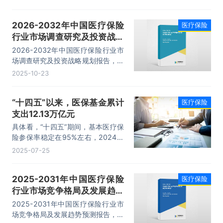
环境分析、投资机会与风险、投资战
略研究等内容。
2026-2032年中国医疗保险
医疗保险
行业市场调查研究及投资战略
规划报告
2026-2032年中国医疗保险行业市
场调查研究及投资战略规划报告，主
要包括主要区域分析、重点企业分
2025-10-23
析、经营管理战略分析、发展趋势与
前景预测等内容。
“十四五”以来，医保基金累计
医疗保险
支出12.13万亿元
具体看，“十四五”期间，基本医疗保
险参保率稳定在95%左右，2024年
度全国基本医保参保人数达到13.27
2025-07-25
亿人。基本医保参保长效机制不断健
全完善，医疗救助每年资助参保约
2025-2031年中国医疗保险
医疗保险
8000万人。职工和居民住院费用目
行业市场竞争格局及发展趋势
录内基金支付比例稳定在80%和
70%左右。职工医保门诊共济保障和
预测报告
2025-2031年中国医疗保险行业市
普通门诊费用统筹保障机制全面建
场竞争格局及发展趋势预测报告，主
立。长期护理保险制度试点