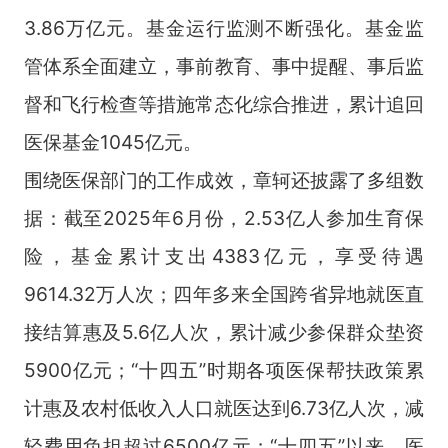
3.86
万亿元。基金运行监测不断强化。基金监
管体系全面建立，事前教育、事中提醒、事后监
督和飞行检查等措施常态化综合推进，累计追回
医保基金
1045
亿元。
围绕医保部门的工作成效，章轲还披露了多组数
据：截至
2025
年
6
月份，
2.53
亿人参加生育保
险，基金累计支出
4383
亿元，享受待遇
9614.32
万人次；四年多来全国跨省异地就医直
接结算惠及
5.6
亿人次，累计减少参保群众垫资
5900
亿元；“十四五”时期各项医保帮扶政策累
计惠及农村低收入人口就医达到
6.73
亿人次，减
轻费用负担超过
6500
亿元；“十四五”以来，医