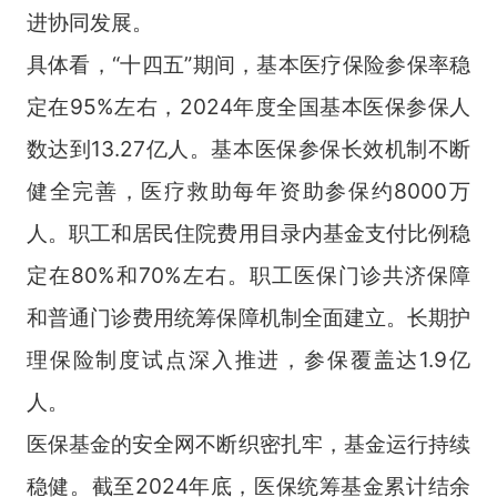
进协同发展。
具体看，“十四五”期间，基本医疗保险参保率稳
定在
95%
左右，
2024
年度全国基本医保参保人
数达到
13.27
亿人。基本医保参保长效机制不断
健全完善，医疗救助每年资助参保约
8000
万
人。职工和居民住院费用目录内基金支付比例稳
定在
80%
和
70%
左右。职工医保门诊共济保障
和普通门诊费用统筹保障机制全面建立。长期护
理保险制度试点深入推进，参保覆盖达
1.9
亿
人。
医保基金的安全网不断织密扎牢，基金运行持续
稳健。截至
2024
年底，医保统筹基金累计结余