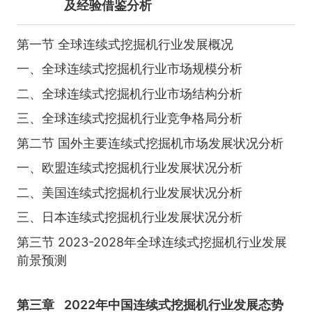
及经验借鉴分析
第一节 全球连续式挖掘机行业发展概况
一、全球连续式挖掘机行业市场规模分析
二、全球连续式挖掘机行业市场结构分析
三、全球连续式挖掘机行业竞争格局分析
第二节 国外主要连续式挖掘机市场发展状况分析
一、欧盟连续式挖掘机行业发展状况分析
二、美国连续式挖掘机行业发展状况分析
三、日本连续式挖掘机行业发展状况分析
第三节 2023-2028年全球连续式挖掘机行业发展
前景预测
第三章
2022年中国连续式挖掘机行业发展态势