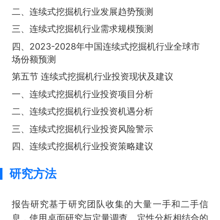
二、连续式挖掘机行业发展趋势预测
三、连续式挖掘机行业需求规模预测
四、2023-2028年中国连续式挖掘机行业全球市
场份额预测
第五节 连续式挖掘机行业投资现状及建议
一、连续式挖掘机行业投资项目分析
二、连续式挖掘机行业投资机遇分析
三、连续式挖掘机行业投资风险警示
四、连续式挖掘机行业投资策略建议
研究方法
报告研究基于研究团队收集的大量一手和二手信
息，使用桌面研究与定量调查、定性分析相结合的