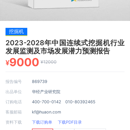
挖掘机
2023-2028年中国连续式挖掘机行业
发展监测及市场发展潜力预测报告
9000
¥
¥12000
报告编号
869739
出品单位
华经产业研究院
订购电话
400-700-0142 010-80392465
客服邮箱
kf@huaon.com
资料下载
下载订购单
下载PDF目录