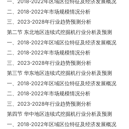
一、2018-2022年区域区位特征及经济发展概况
二、2018-2022年市场规模情况分析
三、2023-2028年行业趋势预测分析
第二节 东北地区连续式挖掘机行业分析及预测
一、2018-2022年区域区位特征及经济发展概况
二、2018-2022年市场规模情况分析
三、2023-2028年行业趋势预测分析
第三节 华东地区连续式挖掘机行业分析及预测
一、2018-2022年区域区位特征及经济发展概况
二、2018-2022年市场规模情况分析
三、2023-2028年行业趋势预测分析
第四节 华中地区连续式挖掘机行业分析及预测
一、2018-2022年区域区位特征及经济发展概况