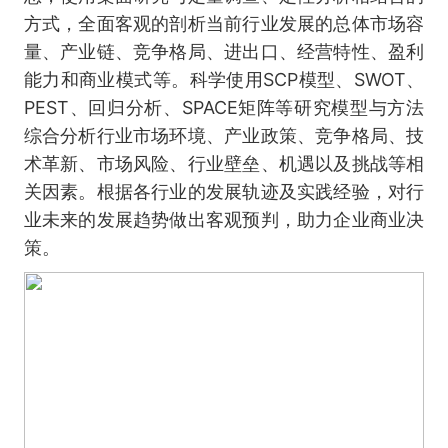
方式，全面客观的剖析当前行业发展的总体市场容
量、产业链、竞争格局、进出口、经营特性、盈利
能力和商业模式等。科学使用SCP模型、SWOT、
PEST、回归分析、SPACE矩阵等研究模型与方法
综合分析行业市场环境、产业政策、竞争格局、技
术革新、市场风险、行业壁垒、机遇以及挑战等相
关因素。根据各行业的发展轨迹及实践经验，对行
业未来的发展趋势做出客观预判，助力企业商业决
策。