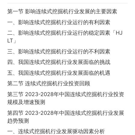
第一节 影响连续式挖掘机行业发展的主要因素
一、影响连续式挖掘机行业运行的有利因素
二、影响连续式挖掘机行业运行的稳定因素「HJ
LT」
三、影响连续式挖掘机行业运行的不利因素
四、我国连续式挖掘机行业发展面临的挑战
五、我国连续式挖掘机行业发展面临的机遇
第二节 连续式挖掘机行业投资回顾
第三节 2023-2028年中国连续式挖掘机行业投资
规模及增速预测
第四节 2023-2028年中国连续式挖掘机行业发展
趋势预测
一、连续式挖掘机行业发展驱动因素分析