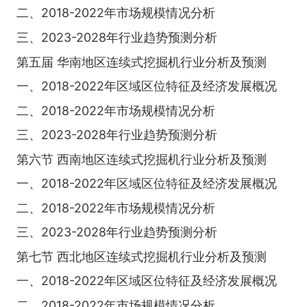
二、2018-2022年市场规模情况分析
三、2023-2028年行业趋势预测分析
第五届 华南地区连续式挖掘机行业分析及预测
一、2018-2022年区域区位特征及经济发展概况
二、2018-2022年市场规模情况分析
三、2023-2028年行业趋势预测分析
第六节 西南地区连续式挖掘机行业分析及预测
一、2018-2022年区域区位特征及经济发展概况
二、2018-2022年市场规模情况分析
三、2023-2028年行业趋势预测分析
第七节 西北地区连续式挖掘机行业分析及预测
一、2018-2022年区域区位特征及经济发展概况
二、2018-2022年市场规模情况分析