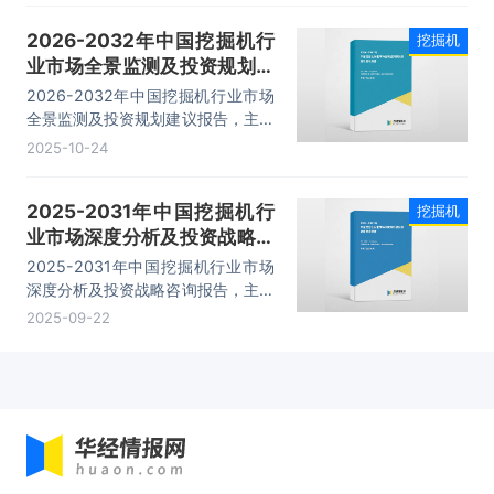
发展前景预测等内容。
2026-2032年中国挖掘机行
挖掘机
业市场全景监测及投资规划建
议报告
2026-2032年中国挖掘机行业市场
全景监测及投资规划建议报告，主要
包括产品发展分析、重点企业发展状
2025-10-24
况、重点企业经营状况分析、发展前
景及趋势预测分析等内容。
2025-2031年中国挖掘机行
挖掘机
业市场深度分析及投资战略咨
询报告
2025-2031年中国挖掘机行业市场
深度分析及投资战略咨询报告，主要
包括产品发展分析、重点企业发展状
2025-09-22
况、重点企业经营状况分析、发展前
景及趋势预测分析等内容。