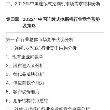
二、2022年中国连续式挖掘机市场需求结构分析
第四章
2022年中国连续式挖掘机行业竞争形势
及策略
第一节 行业总体市场竞争状况分析
一、连续式挖掘机行业竞争结构分析
1、现有企业间竞争
2、潜在进入者分析
3、替代品威胁分析
4、供应商议价能力
5、客户议价能力
6、竞争结构特点总结
二、连续式挖掘机行业企业间竞争格局分析