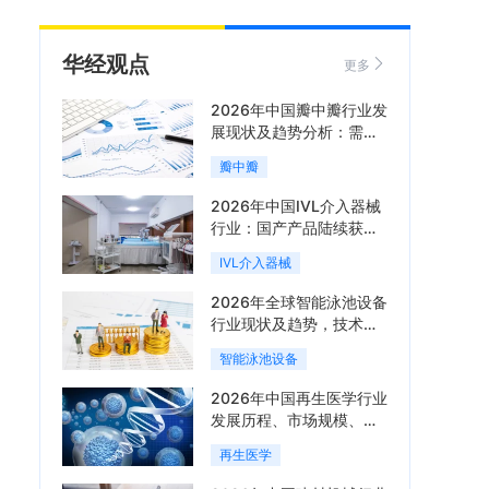
华经观点
更多
2026年中国瓣中瓣行业发
展现状及趋势分析：需求
可持续释放，市场发展前
瓣中瓣
景良好「图」
2026年中国IVL介入器械
行业：国产产品陆续获
批，市场将进入持续高增
IVL介入器械
长阶段「图」
2026年全球智能泳池设备
行业现状及趋势，技术端
朝着系统集成、绿色节能
智能泳池设备
方向迭代「图」
2026年中国再生医学行业
发展历程、市场规模、相
关政策、产业链、竞争格
再生医学
局及发展潜力分析「图」