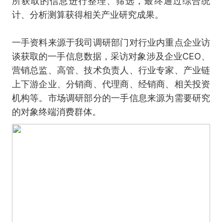
所获取的信息进行整理、筛选，最终通过综合统
计、分析测算获得相关产业研究成果。
一手资料来源于我司调研部门对行业内重点企业访
谈获取的一手信息数据，采访对象涉及企业CEO、
营销总监、高管、技术负责人、行业专家、产业链
上下游企业、分销商、代理商、经销商、相关投资
机构等。市场调研部分的一手信息来源为需要研究
的对象终端消费群体。