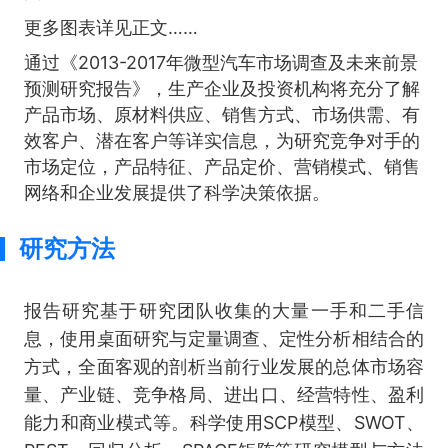
更多图表详见正文……
通过《2013-2017年微型汽车市场调查及未来前景
预测研究报告》，生产企业及投资机构将充分了解
产品市场、原材料供应、销售方式、市场供需、有
效客户、潜在客户等详实信息，为研究竞争对手的
市场定位，产品特征、产品定价、营销模式、销售
网络和企业发展提供了科学决策依据。
研究方法
报告研究基于研究团队收集的大量一手和二手信
息，使用桌面研究与定量调查、定性分析相结合的
方式，全面客观的剖析当前行业发展的总体市场容
量、产业链、竞争格局、进出口、经营特性、盈利
能力和商业模式等。科学使用SCP模型、SWOT、