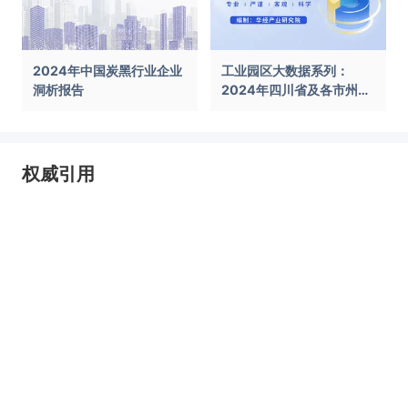
2024年中国炭黑行业企业
工业园区大数据系列：
洞析报告
2024年四川省及各市州工
业园区全景洞析报告
权威引用