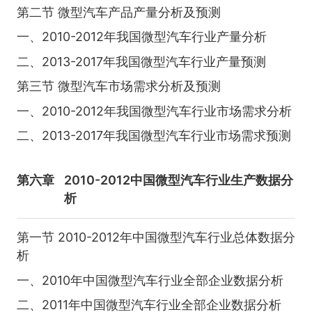
第二节 微型汽车产品产量分析及预测
一、2010-2012年我国微型汽车行业产量分析
二、2013-2017年我国微型汽车行业产量预测
第三节 微型汽车市场需求分析及预测
一、2010-2012年我国微型汽车行业市场需求分析
二、2013-2017年我国微型汽车行业市场需求预测
第六章
2010-2012中国微型汽车行业生产数据分
析
第一节 2010-2012年中国微型汽车行业总体数据分
析
一、2010年中国微型汽车行业全部企业数据分析
二、2011年中国微型汽车行业全部企业数据分析