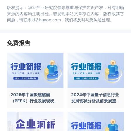
版权提示：华经产业研究院倡导尊重与保护知识产权，对有明确
来源的内容均注明出处。若发现本站文章存在内容、版权或其它
问题，请联系kf@huaon.com，我们将及时与您沟通处理。
免费报告
2025年中国聚醚醚酮
2024年中国量子信息行业
（PEEK）行业发展现状及
发展现状分析及前景展望报
前景展望报告
告