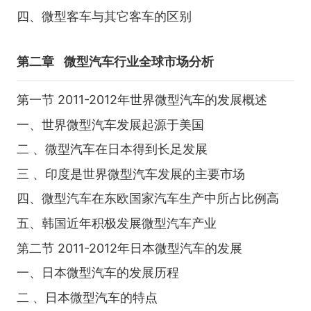
四、微型客车与其它客车的区别
第二章
微型汽车行业全球市场分析
第一节 2011-2012年世界微型汽车的发展概述
一、世界微型汽车发展起源于美国
二 、微型汽车在日本得到长足发展
三 、印度是世界微型汽车发展的主要市场
四、微型汽车在东欧国家汽车生产中所占比例高
五、韩国近年积极发展微型汽车产业
第二节 2011-2012年日本微型汽车的发展
一、日本微型汽车的发展历程
二 、日本微型汽车的特点