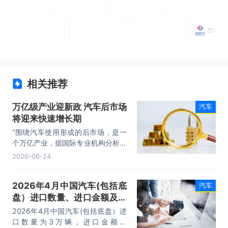
相关推荐
万亿级产业迎新政 汽车后市场
汽车
将迎来快速增长期
“围绕汽车使用形成的后市场，是一
个万亿产业，据国际专业机构分析，
全球汽车后市场规模已经突破一万亿
2026-06-24
美元，预计2026年亚太地区将成为
全球最大的区域市场。”
2026年4月中国汽车(包括底
汽车
盘）进口数量、进口金额及进
口均价统计分析
2026年4月中国汽车(包括底盘）进
口数量为3万辆，进口金额为