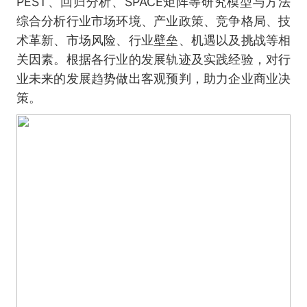
PEST、回归分析、SPACE矩阵等研究模型与方法
综合分析行业市场环境、产业政策、竞争格局、技
术革新、市场风险、行业壁垒、机遇以及挑战等相
关因素。根据各行业的发展轨迹及实践经验，对行
业未来的发展趋势做出客观预判，助力企业商业决
策。