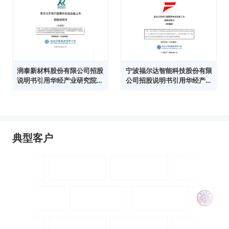
润泰新材料股份有限公司招股
宁波福尔达智能科技股份有限
说明书引用华经产业研究院数
公司招股说明书引用华经产业
据
研究院数据
典型客户