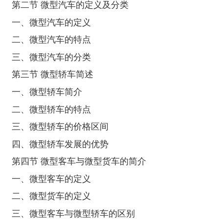
第二节 微型汽车的定义及分类
一、微型汽车的定义
二、微型汽车的特点
三、微型汽车的分类
第三节 微型轿车简述
一、微型轿车简介
二、微型轿车的特点
三、微型轿车的价格区间
四、微型轿车发展的优势
第四节 微型客车与微型货车的简介
一、微型客车的定义
二、微型货车的定义
三、微型客车与微型轿车的区别