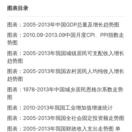
图表目录
图表：2005-2013年中国GDP总量及增长趋势图
图表：2010.09-2013.09中国月度CPI、PPI指数走
势图
图表：2005-2013年我国城镇居民可支配收入增长
趋势图
图表：2005-2013年我国农村居民人均纯收入增长
趋势图
图表：1978-2013年中国城乡居民恩格尔系数走势
图
图表：2010-2013年我国工业增加值增速统计
图表：2005-2013年我国全社会固定投资额走势图
图表：2005-2013年我国财政收入支出走势图 单