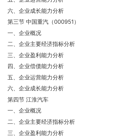
六、企业成长能力分析
第三节 中国重汽（000951）
一、企业概况
二、企业主要经济指标分析
三、企业盈利能力分析
四、企业偿债能力分析
五、企业运营能力分析
六、企业成长能力分析
第四节 江淮汽车
一、企业概况
二、企业主要经济指标分析
三、企业盈利能力分析