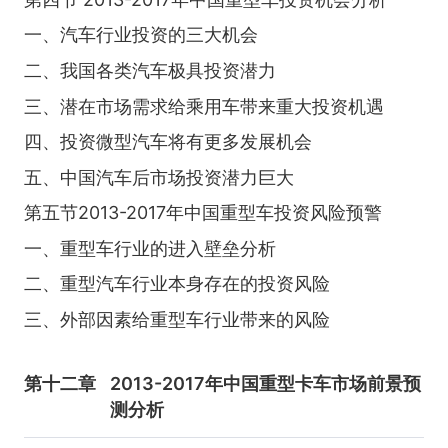
一、汽车行业投资的三大机会
二、我国各类汽车极具投资潜力
三、潜在市场需求给乘用车带来重大投资机遇
四、投资微型汽车将有更多发展机会
五、中国汽车后市场投资潜力巨大
第五节2013-2017年中国重型车投资风险预警
一、重型车行业的进入壁垒分析
二、重型汽车行业本身存在的投资风险
三、外部因素给重型车行业带来的风险
第十二章
2013-2017年中国重型卡车市场前景预
测分析