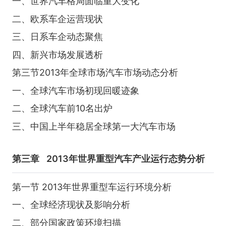
一、世界汽车格局面临重大变化
二、欧系车企运营现状
三、日系车企动态聚焦
四、新兴市场发展透析
第三节2013年全球市场汽车市场动态分析
一、全球汽车市场初现回暖迹象
二、全球汽车前10名出炉
三、中国上半年稳居全球第一大汽车市场
第三章
2013年世界重型汽车产业运行态势分析
第一节 2013年世界重型车运行环境分析
一、全球经济现状及影响分析
二、部分国家政策环境扫描