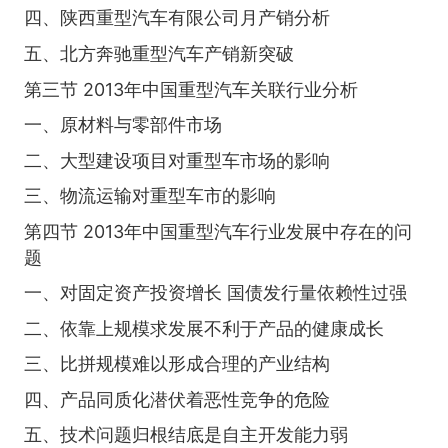
四、陕西重型汽车有限公司月产销分析
五、北方奔驰重型汽车产销新突破
第三节 2013年中国重型汽车关联行业分析
一、原材料与零部件市场
二、大型建设项目对重型车市场的影响
三、物流运输对重型车市的影响
第四节 2013年中国重型汽车行业发展中存在的问
题
一、对固定资产投资增长 国债发行量依赖性过强
二、依靠上规模求发展不利于产品的健康成长
三、比拼规模难以形成合理的产业结构
四、产品同质化潜伏着恶性竞争的危险
五、技术问题归根结底是自主开发能力弱