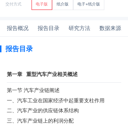
纸介版
电子+纸介版
交付方式
电子版
报告概况
报告目录
研究方法
数据来源
报告目录
第一章
重型汽车产业相关概述
第一节 汽车产业链阐述
一、汽车工业在国家经济中起重要支柱作用
二、汽车产业的供应链体系结构
三、汽车产业链上的利润分配