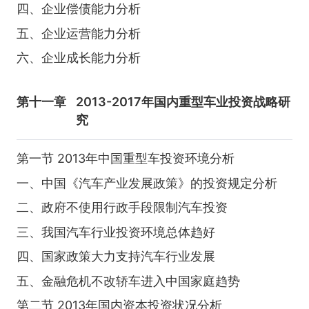
四、企业偿债能力分析
五、企业运营能力分析
六、企业成长能力分析
第十一章
2013-2017年国内重型车业投资战略研
究
第一节 2013年中国重型车投资环境分析
一、中国《汽车产业发展政策》的投资规定分析
二、政府不使用行政手段限制汽车投资
三、我国汽车行业投资环境总体趋好
四、国家政策大力支持汽车行业发展
五、金融危机不改轿车进入中国家庭趋势
第二节 2013年国内资本投资状况分析