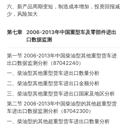
六、新产品周期变短，制造成本增加，投资回报减
少，风险加大
第七章
2006-2013年中国重型车及零部件进出
口数据监测
第一节 2006-2013年中国柴油型其他重型货车进
出口数据监测分析（87042240）
一、柴油型其他重型货车进出口数量分析
二、柴油型其他重型货车进出口金额分析
三、柴油型其他重型货车进出口国家及地区分析
第二节 2006-2013年中国柴油型的其他超重型货
车进出口数据监测分析（87042300）
一、柴油型的其他超重型货车进出口数量分析