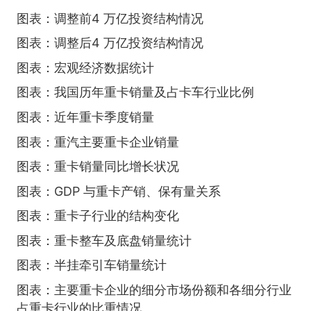
图表：调整前4 万亿投资结构情况
图表：调整后4 万亿投资结构情况
图表：宏观经济数据统计
图表：我国历年重卡销量及占卡车行业比例
图表：近年重卡季度销量
图表：重汽主要重卡企业销量
图表：重卡销量同比增长状况
图表：GDP 与重卡产销、保有量关系
图表：重卡子行业的结构变化
图表：重卡整车及底盘销量统计
图表：半挂牵引车销量统计
图表：主要重卡企业的细分市场份额和各细分行业
占重卡行业的比重情况