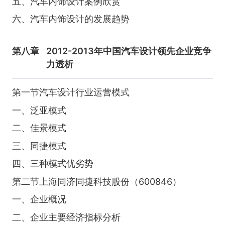
五、汽车内饰设计案例欣赏
六、汽车内饰设计的发展趋势
第八章
2012-2013年中国汽车设计领先企业竞争
力透析
第一节汽车设计行业运营模式
一、泛亚模式
二、佳景模式
三、同捷模式
四、三种模式优劣势
第二节上海同济同捷科技股份（600846）
一、企业概况
二、企业主要经济指标分析