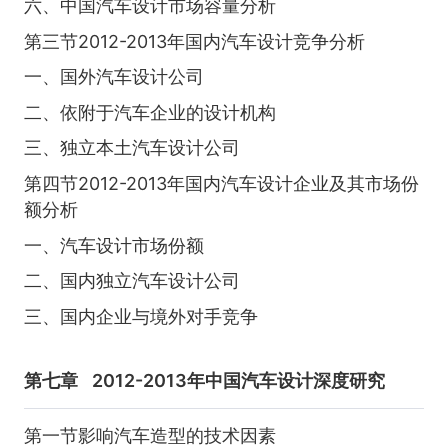
六、中国汽车设计市场容量分析
第三节2012-2013年国内汽车设计竞争分析
一、国外汽车设计公司
二、依附于汽车企业的设计机构
三、独立本土汽车设计公司
第四节2012-2013年国内汽车设计企业及其市场份
额分析
一、汽车设计市场份额
二、国内独立汽车设计公司
三、国内企业与境外对手竞争
第七章
2012-2013年中国汽车设计深度研究
第一节影响汽车造型的技术因素