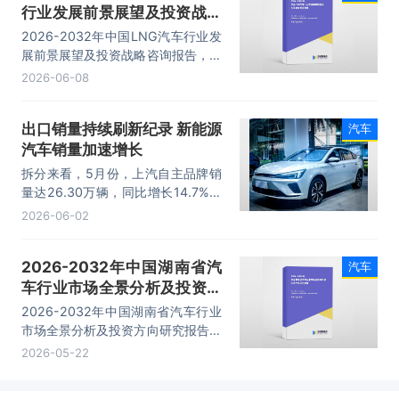
行业发展前景展望及投资战略
咨询报告
2026-2032年中国LNG汽车行业发
展前景展望及投资战略咨询报告，主
要包括产业投资分析、相关产业走势
2026-06-08
分析、风险趋势预测与对策、发展趋
势研究分析等内容。
出口销量持续刷新纪录 新能源
汽车
汽车销量加速增长
拆分来看，5月份，上汽自主品牌销
量达26.30万辆，同比增长14.7%；
新能源汽车销售18.20万辆，同比增
2026-06-02
长46.5%；海外市场销售13.00万
辆，同比增长32.5%。
2026-2032年中国湖南省汽
汽车
车行业市场全景分析及投资方
向研究报告
2026-2032年中国湖南省汽车行业
市场全景分析及投资方向研究报告，
主要包括发展现状、发展综述、企业
2026-05-22
竞争情况、产业发展前景等内容。