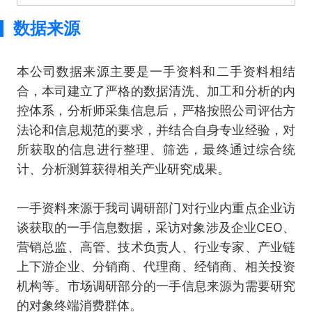
数据来源
本公司数据来源主要是一手资料和二手资料相结
合，本司建立了严格的数据清洗、加工和分析的内
控体系，分析师采集信息后，严格按照公司评估方
法论和信息规范的要求，并结合自身专业经验，对
所获取的信息进行整理、筛选，最终通过综合统
计、分析测算获得相关产业研究成果。
一手资料来源于我司调研部门对行业内重点企业访
谈获取的一手信息数据，采访对象涉及企业CEO、
营销总监、高管、技术负责人、行业专家、产业链
上下游企业、分销商、代理商、经销商、相关投资
机构等。市场调研部分的一手信息来源为需要研究
的对象终端消费群体。