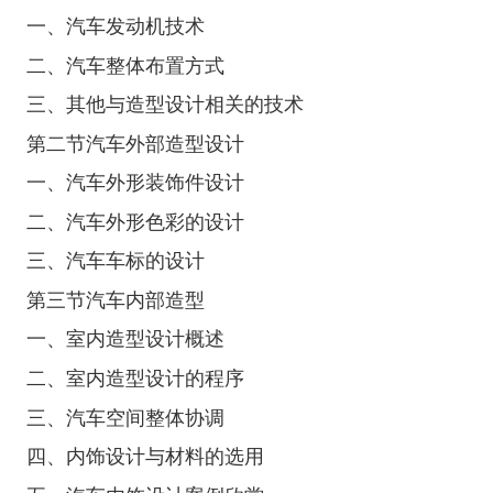
一、汽车发动机技术
二、汽车整体布置方式
三、其他与造型设计相关的技术
第二节汽车外部造型设计
一、汽车外形装饰件设计
二、汽车外形色彩的设计
三、汽车车标的设计
第三节汽车内部造型
一、室内造型设计概述
二、室内造型设计的程序
三、汽车空间整体协调
四、内饰设计与材料的选用