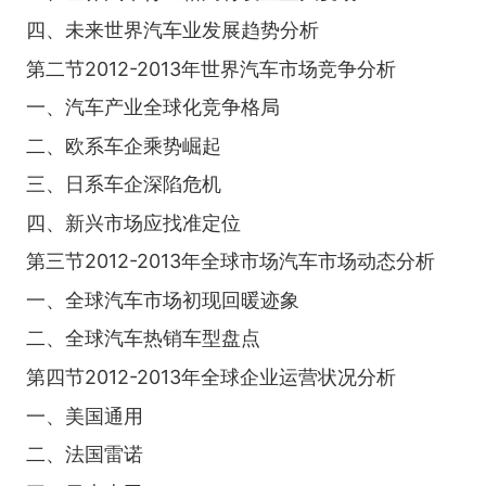
四、未来世界汽车业发展趋势分析
第二节2012-2013年世界汽车市场竞争分析
一、汽车产业全球化竞争格局
二、欧系车企乘势崛起
三、日系车企深陷危机
四、新兴市场应找准定位
第三节2012-2013年全球市场汽车市场动态分析
一、全球汽车市场初现回暖迹象
二、全球汽车热销车型盘点
第四节2012-2013年全球企业运营状况分析
一、美国通用
二、法国雷诺