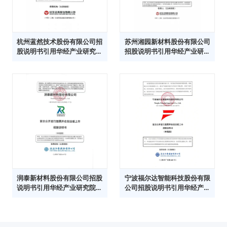
杭州蓝然技术股份有限公司招
苏州湘园新材料股份有限公司
股说明书引用华经产业研究院
招股说明书引用华经产业研究
数据
院数据
润泰新材料股份有限公司招股
宁波福尔达智能科技股份有限
说明书引用华经产业研究院数
公司招股说明书引用华经产业
据
研究院数据