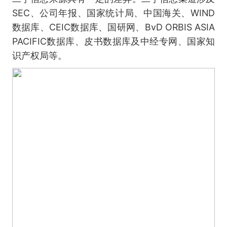
SEC、公司年报、国家统计局、中国海关、WIND
数据库、CEIC数据库、国研网、BvD ORBIS ASIA
PACIFIC数据库、皮书数据库及中经专网、国家知
识产权局等。