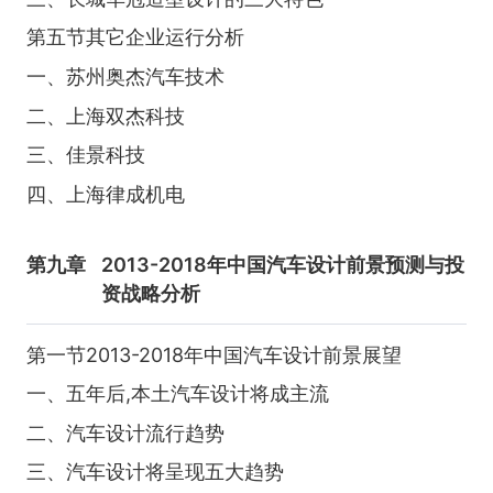
第五节其它企业运行分析
一、苏州奥杰汽车技术
二、上海双杰科技
三、佳景科技
四、上海律成机电
第九章
2013-2018年中国汽车设计前景预测与投
资战略分析
第一节2013-2018年中国汽车设计前景展望
一、五年后,本土汽车设计将成主流
二、汽车设计流行趋势
三、汽车设计将呈现五大趋势