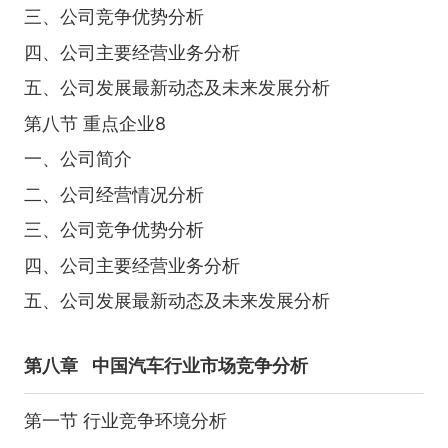
三、公司竞争优势分析
四、公司主要经营业务分析
五、公司发展最新动态及未来发展分析
第八节 重点企业8
一、公司简介
二、公司经营情况分析
三、公司竞争优势分析
四、公司主要经营业务分析
五、公司发展最新动态及未来发展分析
第八章
中国汽车行业市场竞争分析
第一节 行业竞争环境分析