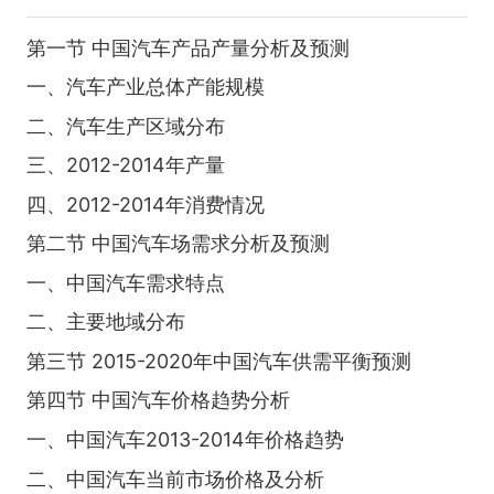
第一节 中国汽车产品产量分析及预测
一、汽车产业总体产能规模
二、汽车生产区域分布
三、2012-2014年产量
四、2012-2014年消费情况
第二节 中国汽车场需求分析及预测
一、中国汽车需求特点
二、主要地域分布
第三节 2015-2020年中国汽车供需平衡预测
第四节 中国汽车价格趋势分析
一、中国汽车2013-2014年价格趋势
二、中国汽车当前市场价格及分析