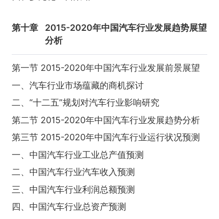
第十章
2015-2020年中国汽车行业发展趋势展望
分析
第一节 2015-2020年中国汽车行业发展前景展望
一、汽车行业市场蕴藏的商机探讨
二、“十二五”规划对汽车行业影响研究
第二节 2015-2020年中国汽车行业发展趋势分析
第三节 2015-2020年中国汽车行业运行状况预测
一、中国汽车行业工业总产值预测
二、中国汽车行业汽车收入预测
三、中国汽车行业利润总额预测
四、中国汽车行业总资产预测