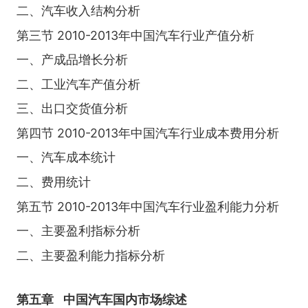
二、汽车收入结构分析
第三节 2010-2013年中国汽车行业产值分析
一、产成品增长分析
二、工业汽车产值分析
三、出口交货值分析
第四节 2010-2013年中国汽车行业成本费用分析
一、汽车成本统计
二、费用统计
第五节 2010-2013年中国汽车行业盈利能力分析
一、主要盈利指标分析
二、主要盈利能力指标分析
第五章
中国汽车国内市场综述