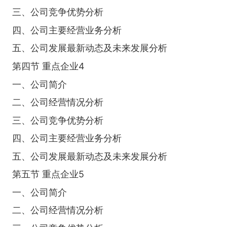
三、公司竞争优势分析
四、公司主要经营业务分析
五、公司发展最新动态及未来发展分析
第四节 重点企业4
一、公司简介
二、公司经营情况分析
三、公司竞争优势分析
四、公司主要经营业务分析
五、公司发展最新动态及未来发展分析
第五节 重点企业5
一、公司简介
二、公司经营情况分析