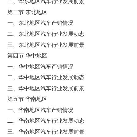
三、华东地区汽车行业发展前景
第三节 东北地区
一、东北地区汽车产销情况
二、东北地区汽车行业发展动态
三、东北地区汽车行业发展前景
第四节 华中地区
一、华中地区汽车产销情况
二、华中地区汽车行业发展动态
三、华中地区汽车行业发展前景
第五节 华南地区
一、华南地区汽车产销情况
二、华南地区汽车行业发展动态
三、华南地区汽车行业发展前景