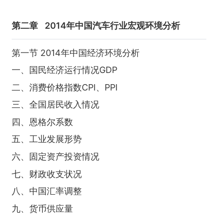
第二章
2014年中国汽车行业宏观环境分析
第一节 2014年中国经济环境分析
一、国民经济运行情况GDP
二、消费价格指数CPI、PPI
三、全国居民收入情况
四、恩格尔系数
五、工业发展形势
六、固定资产投资情况
七、财政收支状况
八、中国汇率调整
九、货币供应量