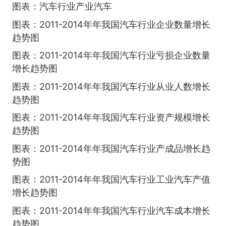
图表：汽车行业产业汽车
图表：2011-2014年年我国汽车行业企业数量增长
趋势图
图表：2011-2014年年我国汽车行业亏损企业数量
增长趋势图
图表：2011-2014年年我国汽车行业从业人数增长
趋势图
图表：2011-2014年年我国汽车行业资产规模增长
趋势图
图表：2011-2014年年我国汽车行业产成品增长趋
势图
图表：2011-2014年年我国汽车行业工业汽车产值
增长趋势图
图表：2011-2014年年我国汽车行业汽车成本增长
趋势图