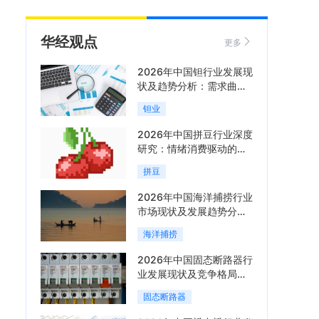
华经观点
更多
2026年中国钽行业发展现
状及趋势分析：需求曲线
陡峭与供给曲线平缓的博
钽业
弈加剧「图」
2026年中国拼豆行业深度
研究：情绪消费驱动的新
兴手工赛道「图」
拼豆
2026年中国海洋捕捞行业
市场现状及发展趋势分
析：科技赋能与智能化转
海洋捕捞
型加速「图」
2026年中国固态断路器行
业发展现状及竞争格局分
析：国际巨头领跑技术，
固态断路器
国内企业加速追赶「图」