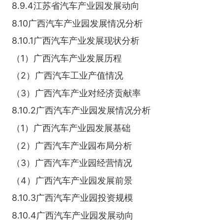
8.9.4江苏省汽车产业园发展动向
8.10广西汽车产业园发展情况分析
8.10.1广西汽车产业发展现状分析
（1）广西汽车产业发展历程
（2）广西汽车工业产值情况
（3）广西汽车产业对经济贡献率
8.10.2广西汽车产业园发展情况分析
（1）广西汽车产业园发展基础
（2）广西汽车产业园布局分析
（3）广西汽车产业园经营情况
（4）广西汽车产业园发展前景
8.10.3广西汽车产业园投资规模
8.10.4广西汽车产业园发展动向