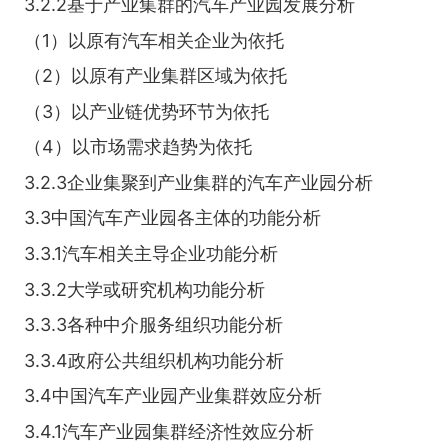
3.2.2基于产业集群的汽车产业园发展分析
（1）以原有汽车相关企业为依托
（2）以原有产业集群区域为依托
（3）以产业链优势环节为依托
（4）以市场需求趋势为依托
3.2.3企业集聚到产业集群的汽车产业园分析
3.3中国汽车产业园各主体的功能分析
3.3.1汽车相关主导企业功能分析
3.3.2大学或研究机构功能分析
3.3.3各种中介服务组织功能分析
3.3.4政府公共组织机构功能分析
3.4中国汽车产业园产业集群效应分析
3.4.1汽车产业园集群经济性效应分析