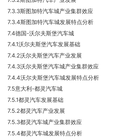
7.3.3斯图加特汽车城产业集群效应
7.3.4斯图加特汽车城发展特点分析
7.4德国-沃尔夫斯堡汽车城
7.4.1沃尔夫斯堡汽车发展基础
7.4.2沃尔夫斯堡汽车产业发展
7.4.3沃尔夫斯堡汽车城产业集群效应
7.4.4沃尔夫斯堡汽车城发展特点分析
7.5意大利-都灵汽车城
7.5.1都灵汽车发展基础
7.5.2都灵汽车产业发展
7.5.3都灵汽车城产业集群效应
7.5.4都灵汽车城发展特点分析