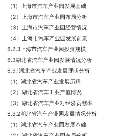
（1）上海市汽车产业园发展基础
（2）上海市汽车产业园布局分析
（3）上海市汽车产业园经营情况
（4）上海市汽车产业园发展前景
8.2.3上海市汽车产业园投资规模
8.3湖北省汽车产业园发展情况分析
8.3.1湖北省汽车产业发展现状分析
（1）湖北省汽车产业发展历程
（2）湖北省汽车工业产值情况
（3）湖北省汽车产业对经济贡献率
8.3.2湖北省汽车产业园发展情况分析
（1）湖北省汽车产业园发展基础
（2）湖北省汽车产业园布局分析