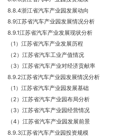
8.8.4浙江省汽车产业园发展动向
8.9江苏省汽车产业园发展情况分析
8.9.1江苏省汽车产业发展现状分析
（1）江苏省汽车产业发展历程
（2）江苏省汽车工业产值情况
（3）江苏省汽车产业对经济贡献率
8.9.2江苏省汽车产业园发展情况分析
（1）江苏省汽车产业园发展基础
（2）江苏省汽车产业园布局分析
（3）江苏省汽车产业园经营情况
（4）江苏省汽车产业园发展前景
8.9.3江苏省汽车产业园投资规模