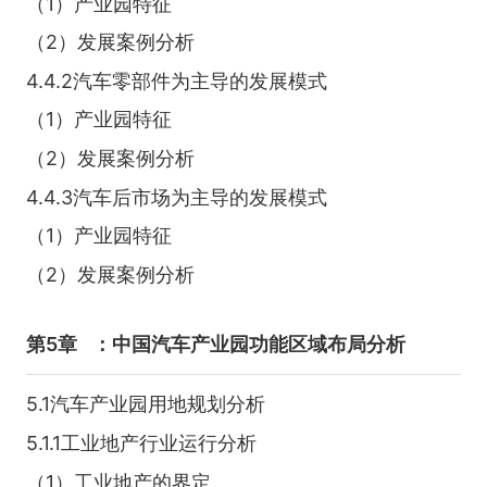
（1）产业园特征
（2）发展案例分析
4.4.2汽车零部件为主导的发展模式
（1）产业园特征
（2）发展案例分析
4.4.3汽车后市场为主导的发展模式
（1）产业园特征
（2）发展案例分析
第5章
：中国汽车产业园功能区域布局分析
5.1汽车产业园用地规划分析
5.1.1工业地产行业运行分析
（1）工业地产的界定