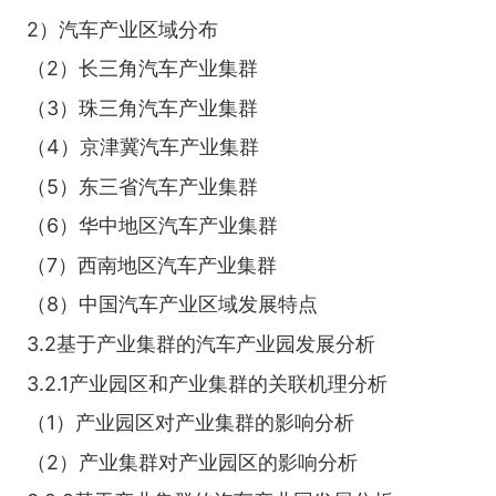
2）汽车产业区域分布
（2）长三角汽车产业集群
（3）珠三角汽车产业集群
（4）京津冀汽车产业集群
（5）东三省汽车产业集群
（6）华中地区汽车产业集群
（7）西南地区汽车产业集群
（8）中国汽车产业区域发展特点
3.2基于产业集群的汽车产业园发展分析
3.2.1产业园区和产业集群的关联机理分析
（1）产业园区对产业集群的影响分析
（2）产业集群对产业园区的影响分析