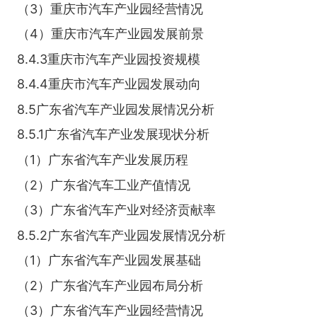
（3）重庆市汽车产业园经营情况
（4）重庆市汽车产业园发展前景
8.4.3重庆市汽车产业园投资规模
8.4.4重庆市汽车产业园发展动向
8.5广东省汽车产业园发展情况分析
8.5.1广东省汽车产业发展现状分析
（1）广东省汽车产业发展历程
（2）广东省汽车工业产值情况
（3）广东省汽车产业对经济贡献率
8.5.2广东省汽车产业园发展情况分析
（1）广东省汽车产业园发展基础
（2）广东省汽车产业园布局分析
（3）广东省汽车产业园经营情况