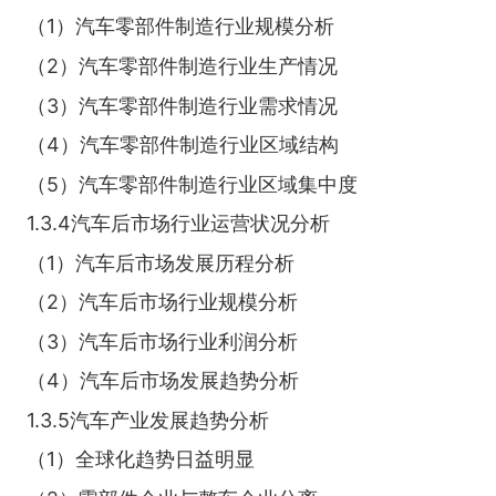
（1）汽车零部件制造行业规模分析
（2）汽车零部件制造行业生产情况
（3）汽车零部件制造行业需求情况
（4）汽车零部件制造行业区域结构
（5）汽车零部件制造行业区域集中度
1.3.4汽车后市场行业运营状况分析
（1）汽车后市场发展历程分析
（2）汽车后市场行业规模分析
（3）汽车后市场行业利润分析
（4）汽车后市场发展趋势分析
1.3.5汽车产业发展趋势分析
（1）全球化趋势日益明显