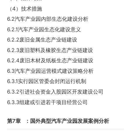
（4）技术措施
6.2汽车产业园内部生态化建设分析
6.2.1汽车产业园生态化建设意义
6.2.2废旧金属生态产业链建设
6.2.3废旧塑料及橡胶生态产业链建设
6.2.4废旧木材及纸板生态产业链建设
6.3汽车产业园运营模式建议策略分析
6.3.1实行园区管委会封闭运行机制
6.3.2引进社会资金入股园区开发建设公司
6.3.3组建或引进若干项目经营公司
第7章
：国外典型汽车产业园发展案例分析