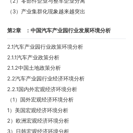
（2）零部件企业与整车企业分离
（3）产业集群化现象越来越突出
第2章
：中国汽车产业园行业发展环境分析
2.1汽车产业园行业政策环境分析
2.1.1汽车产业政策分析
2.1.2中国土地政策分析
2.2汽车产业园行业经济环境分析
2.2.1国内外宏观经济环境分析
（1）国外宏观经济环境分析
1）美国宏观经济环境分析
2）欧洲宏观经济环境分析
3）日韩宏观经济环境分析