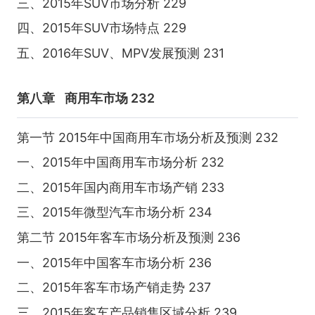
三、2015年SUV市场分析 229
四、2015年SUV市场特点 229
五、2016年SUV、MPV发展预测 231
第八章
商用车市场 232
第一节 2015年中国商用车市场分析及预测 232
一、2015年中国商用车市场分析 232
二、2015年国内商用车市场产销 233
三、2015年微型汽车市场分析 234
第二节 2015年客车市场分析及预测 236
一、2015年中国客车市场分析 236
二、2015年客车市场产销走势 237
三、2015年客车产品销售区域分析 239