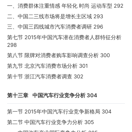
一、消费群体注重情感 年轻化 时尚 运动车型 292
二、中国二三线市场将是增长主区域 293
三、中国三四线城市汽车消费者调研 296
第七节 2015年中国汽车潜在消费者人群特征分析
298
第八节 限牌对消费者购车影响调查分析 300
第九节 北京汽车消费市场分析 301
第十节 浙江汽车消费者调查 302
第十三章
中国汽车行业竞争分析 304
第一节 2015年中国汽车行业竞争新格局 304
第二节 中国汽车行业竞争力分析 305