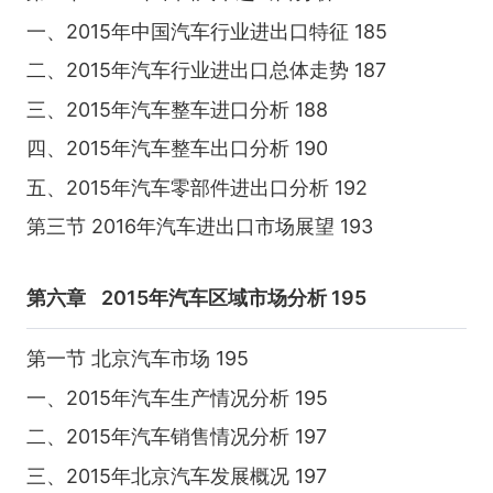
一、2015年中国汽车行业进出口特征 185
二、2015年汽车行业进出口总体走势 187
三、2015年汽车整车进口分析 188
四、2015年汽车整车出口分析 190
五、2015年汽车零部件进出口分析 192
第三节 2016年汽车进出口市场展望 193
第六章
2015年汽车区域市场分析 195
第一节 北京汽车市场 195
一、2015年汽车生产情况分析 195
二、2015年汽车销售情况分析 197
三、2015年北京汽车发展概况 197