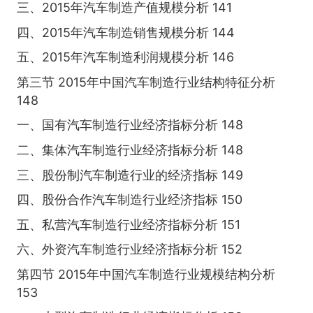
三、2015年汽车制造产值规模分析 141
四、2015年汽车制造销售规模分析 144
五、2015年汽车制造利润规模分析 146
第三节 2015年中国汽车制造行业结构特征分析
148
一、国有汽车制造行业经济指标分析 148
二、集体汽车制造行业经济指标分析 148
三、股份制汽车制造行业的经济指标 149
四、股份合作汽车制造行业经济指标 150
五、私营汽车制造行业经济指标分析 151
六、外资汽车制造行业经济指标分析 152
第四节 2015年中国汽车制造行业规模结构分析
153