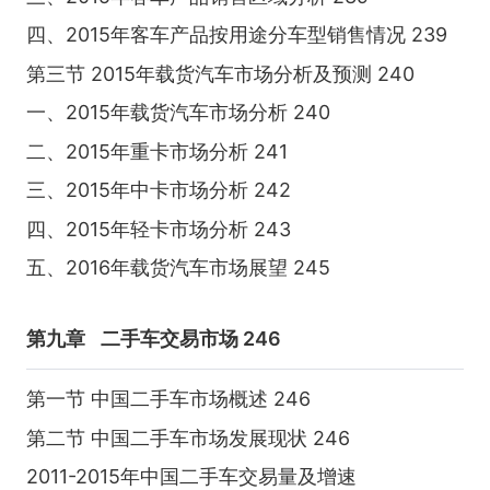
四、2015年客车产品按用途分车型销售情况 239
第三节 2015年载货汽车市场分析及预测 240
一、2015年载货汽车市场分析 240
二、2015年重卡市场分析 241
三、2015年中卡市场分析 242
四、2015年轻卡市场分析 243
五、2016年载货汽车市场展望 245
第九章
二手车交易市场 246
第一节 中国二手车市场概述 246
第二节 中国二手车市场发展现状 246
2011-2015年中国二手车交易量及增速