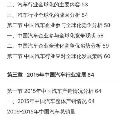
二、汽车行业全球化的主要内容 53
三、汽车行业全球化的成因分析 54
第二节 中国汽车企业参与全球化竞争分析 58
一、中国汽车企业参与全球化竞争现状 58
二、中国汽车企业全球化竞争优劣势分析 59
第三节 中国汽车行业应对全球化发展策略 60
第三章
2015年中国汽车行业发展 64
第一节 2015年中国汽车产销情况分析 64
一、2015年中国汽车整体产销情况 64
2009-2015年中国汽车总销量