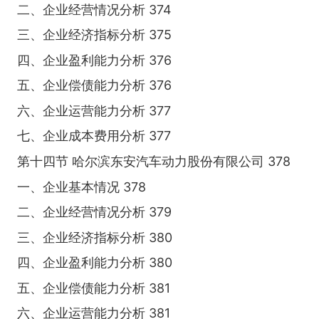
二、企业经营情况分析 374
三、企业经济指标分析 375
四、企业盈利能力分析 376
五、企业偿债能力分析 376
六、企业运营能力分析 377
七、企业成本费用分析 377
第十四节 哈尔滨东安汽车动力股份有限公司 378
一、企业基本情况 378
二、企业经营情况分析 379
三、企业经济指标分析 380
四、企业盈利能力分析 380
五、企业偿债能力分析 381
六、企业运营能力分析 381