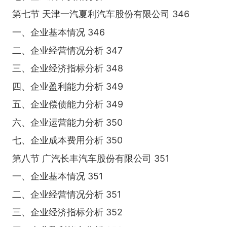
第七节 天津一汽夏利汽车股份有限公司 346
一、企业基本情况 346
二、企业经营情况分析 347
三、企业经济指标分析 348
四、企业盈利能力分析 349
五、企业偿债能力分析 349
六、企业运营能力分析 350
七、企业成本费用分析 350
第八节 广汽长丰汽车股份有限公司 351
一、企业基本情况 351
二、企业经营情况分析 351
三、企业经济指标分析 352