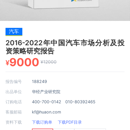
汽车
2016-2022年中国汽车市场分析及投
资策略研究报告
9000
¥
¥12000
报告编号
188249
出品单位
华经产业研究院
订购电话
400-700-0142 010-80392465
客服邮箱
kf@huaon.com
资料下载
下载订购单
下载PDF目录