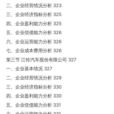
二、企业经营情况分析 323
三、企业经济指标分析 325
四、企业盈利能力分析 325
五、企业偿债能力分析 326
六、企业运营能力分析 326
七、企业成本费用分析 326
第三节 江铃汽车股份有限公司 327
一、企业基本情况 327
二、企业经营情况分析 329
三、企业经济指标分析 330
四、企业盈利能力分析 330
五、企业偿债能力分析 331
六、企业运营能力分析 331