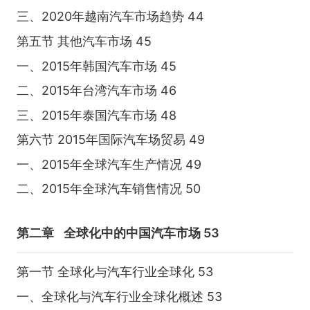
三、2020年越南汽车市场趋势 44
第五节 其他汽车市场 45
一、2015年韩国汽车市场 45
二、2015年台湾汽车市场 46
三、2015年泰国汽车市场 48
第六节 2015年国际汽车场贸易 49
一、2015年全球汽车生产情况 49
二、2015年全球汽车销售情况 50
第二章
全球化中的中国汽车市场 53
第一节 全球化与汽车行业全球化 53
一、全球化与汽车行业全球化概述 53