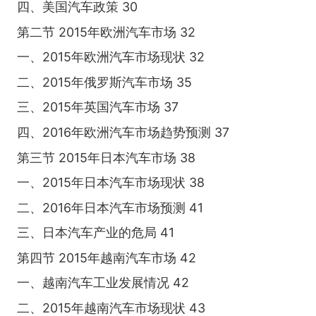
四、美国汽车政策 30
第二节 2015年欧洲汽车市场 32
一、2015年欧洲汽车市场现状 32
二、2015年俄罗斯汽车市场 35
三、2015年英国汽车市场 37
四、2016年欧洲汽车市场趋势预测 37
第三节 2015年日本汽车市场 38
一、2015年日本汽车市场现状 38
二、2016年日本汽车市场预测 41
三、日本汽车产业的危局 41
第四节 2015年越南汽车市场 42
一、越南汽车工业发展情况 42
二、2015年越南汽车市场现状 43