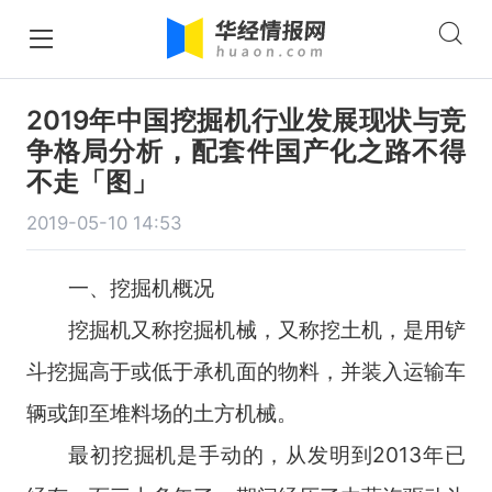
2019年中国挖掘机行业发展现状与竞
争格局分析，配套件国产化之路不得
不走「图」
2019-05-10 14:53
一、挖掘机概况
挖掘机又称挖掘机械，又称挖土机，是用铲
斗挖掘高于或低于承机面的物料，并装入运输车
辆或卸至堆料场的土方机械。
最初挖掘机是手动的，从发明到2013年已