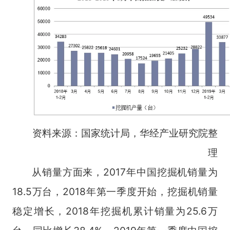
资料来源：国家统计局，华经产业研究院整
理
从销量方面来，2017年中国挖掘机销量为
18.5万台，2018年第一季度开始，挖掘机销量
稳定增长，2018年挖掘机累计销量为25.6万