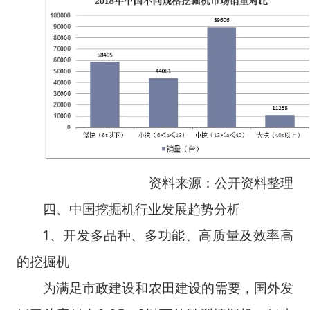
资料来源：公开资料整理
四、中国挖掘机行业发展趋势分析
1、开发多品种、多功能、高质量及效率高
的挖掘机
为满足市政建设和农田建设的需要，国外发