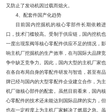
又防止了发动机因过载而熄火。
4、配套件国产化趋势
目前国内挖掘机的核心零部件长期依赖进
口，技术门槛较高。受制于供应链，国内挖机也
一度出现泵阀等核心零配件供应不足的情况，影
响主机厂挖掘机的生产效率，在与国际大品牌竞
争中缺乏竞争力。因此，国内大型的主机厂家也
在各自布局自身的零配件研发与智造，甚至有品
牌已经与国内的大型零配件企业建立合作，为主
机厂做核心部件的配套。虽然目前看来，国内核
心零配件的技术还未能达到国际品牌的实力，但
也在一定程度上为主机厂家解决了燃眉之急。虽