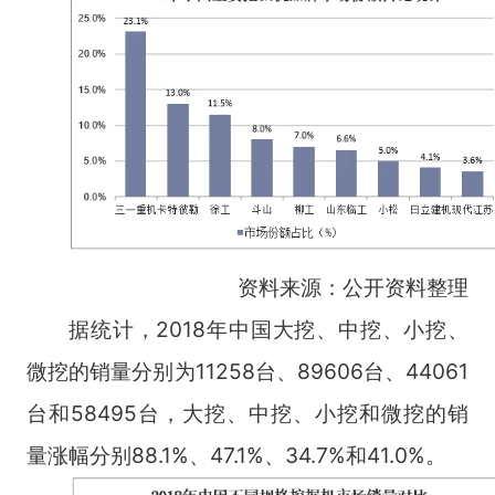
资料来源：公开资料整理
据统计，2018年中国大挖、中挖、小挖、
微挖的销量分别为11258台、89606台、44061
台和58495台，大挖、中挖、小挖和微挖的销
量涨幅分别88.1%、47.1%、34.7%和41.0%。