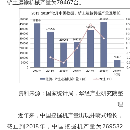
铲土运输机械产量为79467台。
资料来源：国家统计局，华经产业研究院整
理
近年来，中国挖掘机产量出现井喷式增长，
截止到2018年，中国挖掘机产量为269532