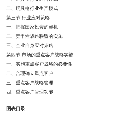
二、玩具枪行业生产模式
第三节 行业应对策略
一、把握国家投资的契机
二、竞争性战略联盟的实施
三、企业自身应对策略
第四节 市场的重点客户战略实施
一、实施重点客户战略的必要性
二、合理确立重点客户
三、重点客户战略管理
四、重点客户管理功能
图表目录