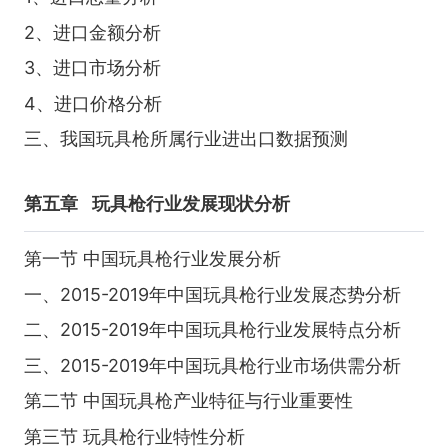
2、进口金额分析
3、进口市场分析
4、进口价格分析
三、我国玩具枪所属行业进出口数据预测
第五章
玩具枪行业发展现状分析
第一节 中国玩具枪行业发展分析
一、2015-2019年中国玩具枪行业发展态势分析
二、2015-2019年中国玩具枪行业发展特点分析
三、2015-2019年中国玩具枪行业市场供需分析
第二节 中国玩具枪产业特征与行业重要性
第三节 玩具枪行业特性分析