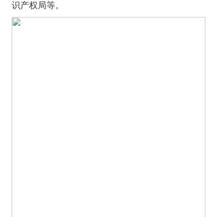
识产权局等。