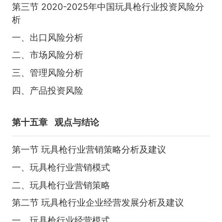
第三节 2020-2025年中国玩具枪行业投资风险分
析
一、出口风险分析
二、市场风险分析
三、管理风险分析
四、产品投资风险
第十五章
观点与结论
第一节 玩具枪行业营销策略分析及建议
一、玩具枪行业营销模式
二、玩具枪行业营销策略
第二节 玩具枪行业企业经营发展分析及建议
一、玩具枪行业经营模式