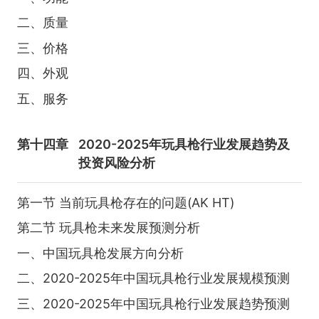
二、质量
三、价格
四、外观
五、服务
第十四章
2020-2025年玩具枪行业发展趋势及
投资风险分析
第一节 当前玩具枪存在的问题(AK HT)
第二节 玩具枪未来发展预测分析
一、中国玩具枪发展方向分析
二、2020-2025年中国玩具枪行业发展规模预测
三、2020-2025年中国玩具枪行业发展趋势预测