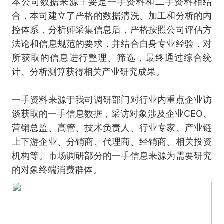
本公司数据来源主要是一手资料和二手资料相结
合，本司建立了严格的数据清洗、加工和分析的内
控体系，分析师采集信息后，严格按照公司评估方
法论和信息规范的要求，并结合自身专业经验，对
所获取的信息进行整理、筛选，最终通过综合统
计、分析测算获得相关产业研究成果。
一手资料来源于我司调研部门对行业内重点企业访
谈获取的一手信息数据，采访对象涉及企业CEO、
营销总监、高管、技术负责人、行业专家、产业链
上下游企业、分销商、代理商、经销商、相关投资
机构等。市场调研部分的一手信息来源为需要研究
的对象终端消费群体。