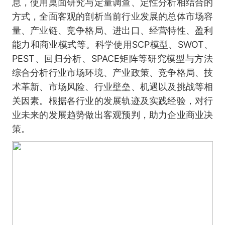
息，使用桌面研究与定量调查、定性分析相结合的
方式，全面客观的剖析当前行业发展的总体市场容
量、产业链、竞争格局、进出口、经营特性、盈利
能力和商业模式等。科学使用SCP模型、SWOT、
PEST、回归分析、SPACE矩阵等研究模型与方法
综合分析行业市场环境、产业政策、竞争格局、技
术革新、市场风险、行业壁垒、机遇以及挑战等相
关因素。根据各行业的发展轨迹及实践经验，对行
业未来的发展趋势做出客观预判，助力企业商业决
策。