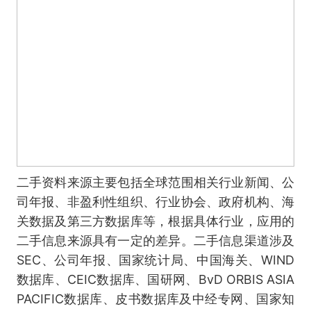
二手资料来源主要包括全球范围相关行业新闻、公
司年报、非盈利性组织、行业协会、政府机构、海
关数据及第三方数据库等，根据具体行业，应用的
二手信息来源具有一定的差异。二手信息渠道涉及
SEC、公司年报、国家统计局、中国海关、WIND
数据库、CEIC数据库、国研网、BvD ORBIS ASIA
PACIFIC数据库、皮书数据库及中经专网、国家知