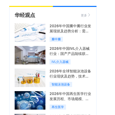
华经观点
更多
2026年中国瓣中瓣行业发
展现状及趋势分析：需求
可持续释放，市场发展前
瓣中瓣
景良好「图」
2026年中国IVL介入器械
行业：国产产品陆续获
批，市场将进入持续高增
IVL介入器械
长阶段「图」
2026年全球智能泳池设备
行业现状及趋势，技术端
朝着系统集成、绿色节能
智能泳池设备
方向迭代「图」
2026年中国再生医学行业
发展历程、市场规模、相
关政策、产业链、竞争格
再生医学
局及发展潜力分析「图」