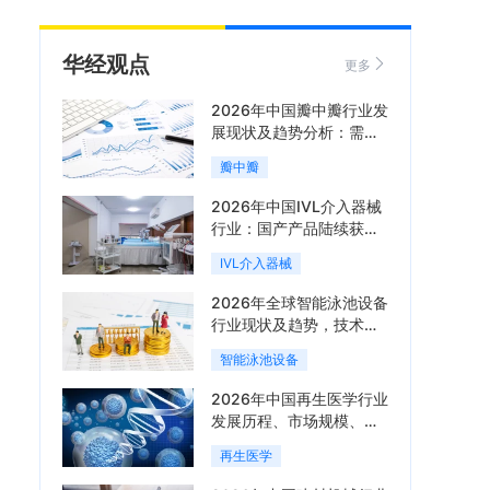
华经观点
更多
2026年中国瓣中瓣行业发
展现状及趋势分析：需求
可持续释放，市场发展前
瓣中瓣
景良好「图」
2026年中国IVL介入器械
行业：国产产品陆续获
批，市场将进入持续高增
IVL介入器械
长阶段「图」
2026年全球智能泳池设备
行业现状及趋势，技术端
朝着系统集成、绿色节能
智能泳池设备
方向迭代「图」
2026年中国再生医学行业
发展历程、市场规模、相
关政策、产业链、竞争格
再生医学
局及发展潜力分析「图」