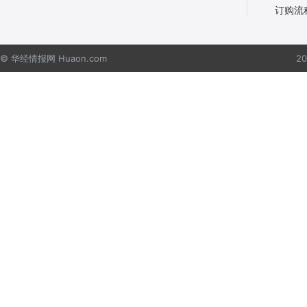
订购流
© 华经情报网 Huaon.com
2