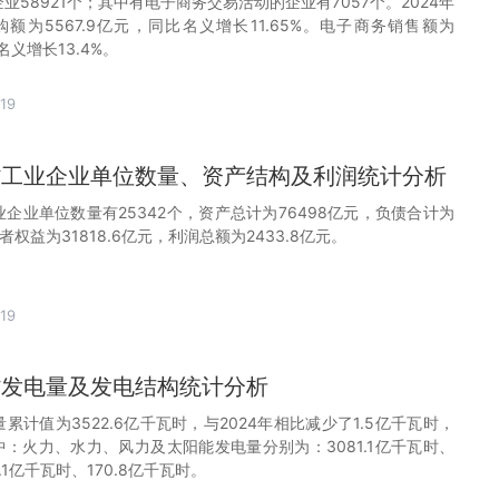
企业58921个；其中有电子商务交易活动的企业有7057个。2024年
额为5567.9亿元，同比名义增长11.65%。电子商务销售额为
名义增长13.4%。
19
徽省工业企业单位数量、资产结构及利润统计分析
业企业单位数量有25342个，资产总计为76498亿元，负债合计为
有者权益为31818.6亿元，利润总额为2433.8亿元。
19
徽省发电量及发电结构统计分析
量累计值为3522.6亿千瓦时，与2024年相比减少了1.5亿千瓦时，
中：火力、水力、风力及太阳能发电量分别为：3081.1亿千瓦时、
0.1亿千瓦时、170.8亿千瓦时。