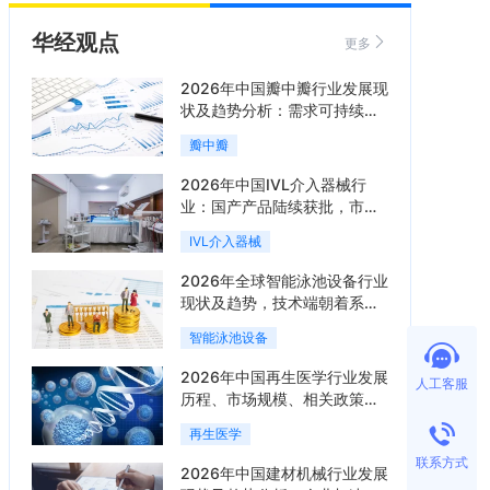
华经观点
更多
2026年中国瓣中瓣行业发展现
状及趋势分析：需求可持续释
放，市场发展前景良好「图」
瓣中瓣
2026年中国IVL介入器械行
业：国产产品陆续获批，市场
将进入持续高增长阶段「图」
IVL介入器械
2026年全球智能泳池设备行业
现状及趋势，技术端朝着系统
集成、绿色节能方向迭代
智能泳池设备
「图」
2026年中国再生医学行业发展
人工客服
历程、市场规模、相关政策、
产业链、竞争格局及发展潜力
再生医学
分析「图」
联系方式
2026年中国建材机械行业发展