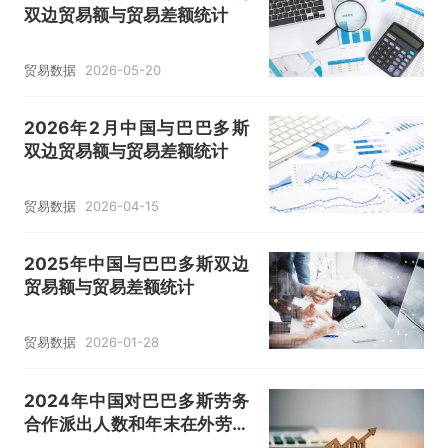
双边贸易额与贸易差额统计
贸易数据
2026-05-20
2026年2月中国与巴巴多斯
双边贸易额与贸易差额统计
贸易数据
2026-04-15
2025年中国与巴巴多斯双边
贸易额与贸易差额统计
贸易数据
2026-01-28
2024年中国对巴巴多斯劳务
合作派出人数和年末在外劳务
人员情况统计