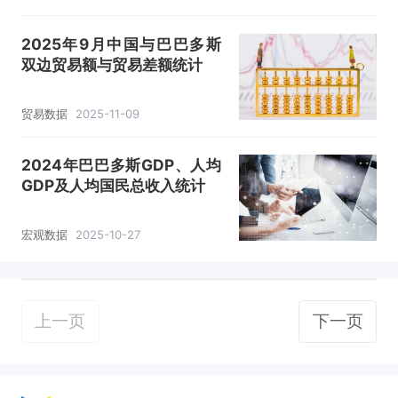
2025年9月中国与巴巴多斯
双边贸易额与贸易差额统计
贸易数据
2025-11-09
2024年巴巴多斯GDP、人均
GDP及人均国民总收入统计
宏观数据
2025-10-27
上一页
下一页