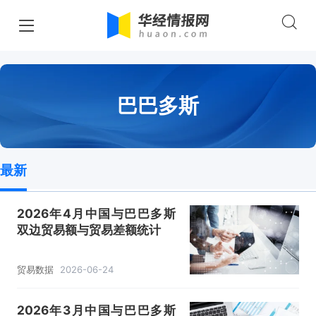
巴巴多斯
最新
2026年4月中国与巴巴多斯
双边贸易额与贸易差额统计
贸易数据
2026-06-24
2026年3月中国与巴巴多斯