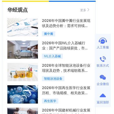
华经观点
更多
2026年中国瓣中瓣行业发展现
状及趋势分析：需求可持续释
放，市场发展前景良好「图」
瓣中瓣
2026年中国IVL介入器械行
人工客服
业：国产产品陆续获批，市场
将进入持续高增长阶段「图」
IVL介入器械
2026年全球智能泳池设备行业
联系方式
现状及趋势，技术端朝着系统
集成、绿色节能方向迭代
智能泳池设备
「图」
企业微信
2026年中国再生医学行业发展
历程、市场规模、相关政策、
产业链、竞争格局及发展潜力
再生医学
返回顶部
分析「图」
2026年中国建材机械行业发展