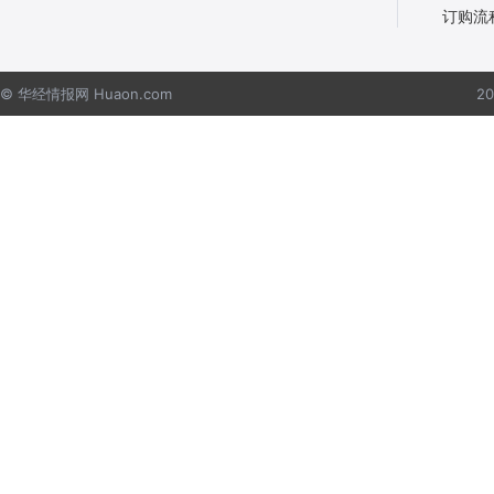
订购流
© 华经情报网 Huaon.com
2