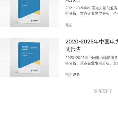
2021-2026年中国电力辅
链分析、重点企业发展分析、企
电力
2020-2025年中
测报告
2020-2025年中国电力辅
链分析、重点企业发展分析、企
电力设备
没有更多了