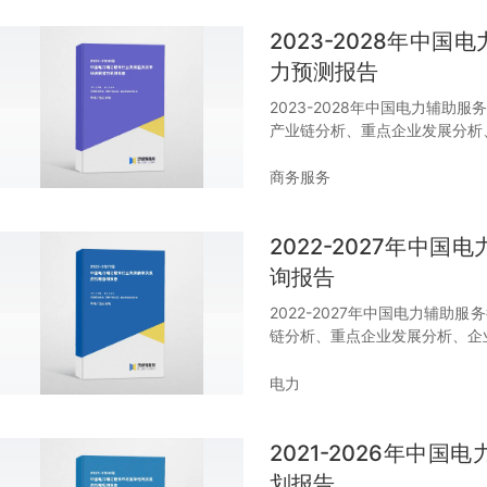
2023-2028年中
力预测报告
2023-2028年中国电力辅
产业链分析、重点企业发展分析
商务服务
2022-2027年中
询报告
2022-2027年中国电力辅
链分析、重点企业发展分析、企
电力
2021-2026年中
划报告