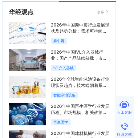
华经观点
更多
2026年中国瓣中瓣行业发展现
状及趋势分析：需求可持续释
放，市场发展前景良好「图」
瓣中瓣
2026年中国IVL介入器械行
业：国产产品陆续获批，市场
将进入持续高增长阶段「图」
IVL介入器械
2026年全球智能泳池设备行业
现状及趋势，技术端朝着系统
集成、绿色节能方向迭代
智能泳池设备
「图」
2026年中国再生医学行业发展
历程、市场规模、相关政策、
人工客服
产业链、竞争格局及发展潜力
再生医学
分析「图」
2026年中国建材机械行业发展
联系方式