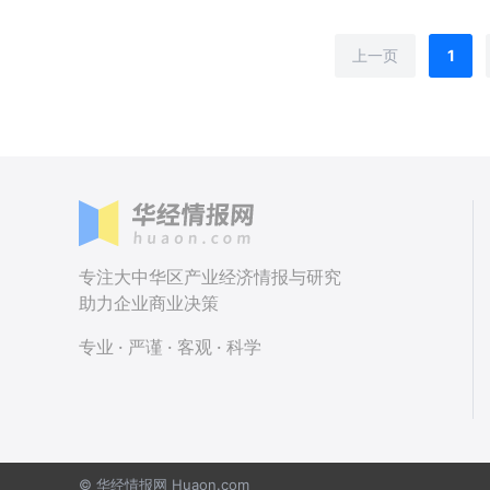
上一页
1
专注大中华区产业经济情报与研究
助力企业商业决策
专业 · 严谨 · 客观 · 科学
© 华经情报网 Huaon.com