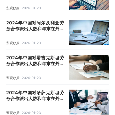
宏观数据
2026-01-23
2024年中国对阿尔及利亚劳
务合作派出人数和年末在外劳
务人员情况统计
宏观数据
2026-01-23
2024年中国对塔吉克斯坦劳
务合作派出人数和年末在外劳
务人员情况统计
宏观数据
2026-01-23
2024年中国对哈萨克斯坦劳
务合作派出人数和年末在外劳
务人员情况统计
宏观数据
2026-01-23