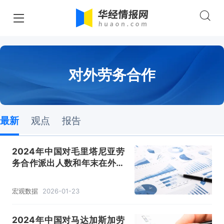
对外劳务合作
最新
观点
报告
2024年中国对毛里塔尼亚劳
务合作派出人数和年末在外劳
务人员情况统计
宏观数据
2026-01-23
2024年中国对马达加斯加劳