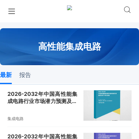
高性能集成电路
最新
报告
2026-2032年中国高性能集
成电路行业市场潜力预测及投
资方向研究报告
集成电路
2026-2032年中国高性能集