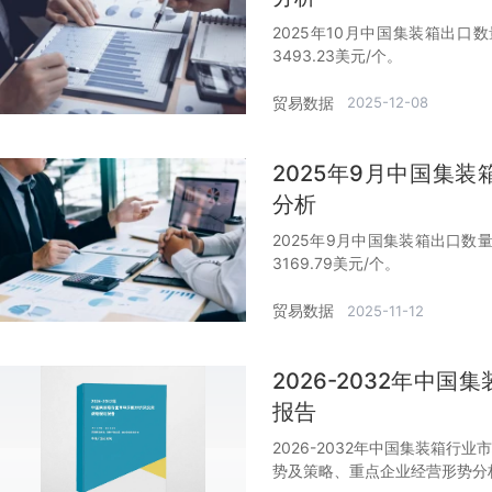
2025年10月中国集装箱出口
3493.23美元/个。
贸易数据
2025-12-08
2025年9月中国集
分析
2025年9月中国集装箱出口数量
3169.79美元/个。
贸易数据
2025-11-12
2026-2032年中
报告
2026-2032年中国集装箱
势及策略、重点企业经营形势分