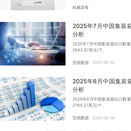
机械设备
2025年7月中国集
分析
2025年7月中国集装箱出口数量
2943.67美元/个。
贸易数据
2025-09-02
2025年6月中国集
分析
2025年6月中国集装箱出口数量
2769.27美元/个。
贸易数据
2025-08-06