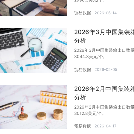
贸易数据
2026-06-14
2026年3月中国集
分析
2026年3月中国集装箱出口数量
3044.3美元/个。
贸易数据
2026-05-05
2026年2月中国集
分析
2026年2月中国集装箱出口数量
3012.8美元/个。
贸易数据
2026-04-17