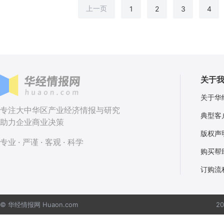
上一页
1
2
3
4
关于
关于华
专注大中华区产业经济情报与研究
典型客
助力企业商业决策
版权声
专业 · 严谨 · 客观 · 科学
购买帮
订购流
© 华经情报网 Huaon.com
2