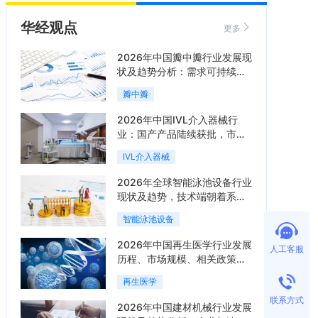
华经观点
更多
2026年中国瓣中瓣行业发展现
状及趋势分析：需求可持续释
放，市场发展前景良好「图」
瓣中瓣
2026年中国IVL介入器械行
业：国产产品陆续获批，市场
将进入持续高增长阶段「图」
IVL介入器械
2026年全球智能泳池设备行业
现状及趋势，技术端朝着系统
集成、绿色节能方向迭代
智能泳池设备
「图」
2026年中国再生医学行业发展
人工客服
历程、市场规模、相关政策、
产业链、竞争格局及发展潜力
再生医学
分析「图」
联系方式
2026年中国建材机械行业发展