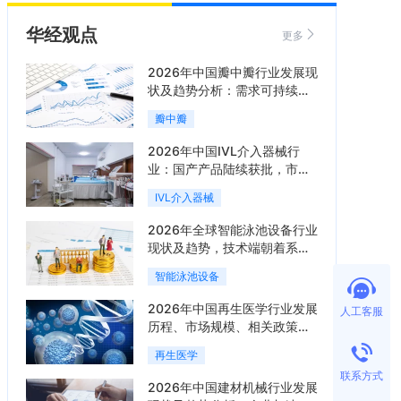
华经观点
更多
2026年中国瓣中瓣行业发展现
状及趋势分析：需求可持续释
放，市场发展前景良好「图」
瓣中瓣
2026年中国IVL介入器械行
业：国产产品陆续获批，市场
将进入持续高增长阶段「图」
IVL介入器械
2026年全球智能泳池设备行业
现状及趋势，技术端朝着系统
集成、绿色节能方向迭代
智能泳池设备
「图」
2026年中国再生医学行业发展
人工客服
历程、市场规模、相关政策、
产业链、竞争格局及发展潜力
再生医学
分析「图」
联系方式
2026年中国建材机械行业发展