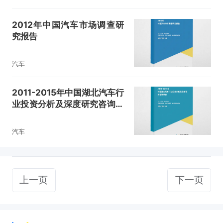
2012年中国汽车市场调查研
究报告
汽车
2011-2015年中国湖北汽车行
业投资分析及深度研究咨询报
告
汽车
上一页
下一页