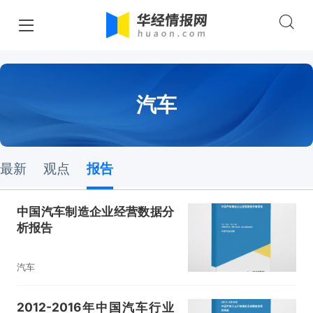
汽车
最新
观点
报告
中国汽车制造企业经营数据分
析报告
汽车
2012-2016年中国汽车行业