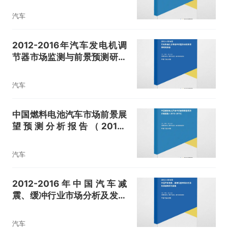
汽车
2012-2016年汽车发电机调
节器市场监测与前景预测研究
报告
汽车
中国燃料电池汽车市场前景展
望预测分析报告（2012-
2015）
汽车
2012-2016年中国汽车减
震、缓冲行业市场分析及发展
趋势研究报告
汽车