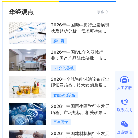
华经观点
更多
2026年中国瓣中瓣行业发展现
状及趋势分析：需求可持续释
放，市场发展前景良好「图」
瓣中瓣
2026年中国IVL介入器械行
业：国产产品陆续获批，市场
将进入持续高增长阶段「图」
IVL介入器械
2026年全球智能泳池设备行业
现状及趋势，技术端朝着系统
人工客服
集成、绿色节能方向迭代
智能泳池设备
「图」
2026年中国再生医学行业发展
联系方式
历程、市场规模、相关政策、
产业链、竞争格局及发展潜力
再生医学
分析「图」
企业微信
2026年中国建材机械行业发展