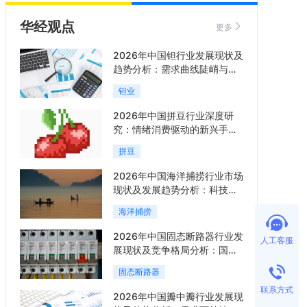
华经观点
更多
2026年中国钽行业发展现状及
趋势分析：需求曲线陡峭与供
给曲线平缓的博弈加剧「图」
钽业
2026年中国拼豆行业深度研
究：情绪消费驱动的新兴手工
赛道「图」
拼豆
2026年中国海洋捕捞行业市场
现状及发展趋势分析：科技赋
能与智能化转型加速「图」
海洋捕捞
2026年中国固态断路器行业发
人工客服
展现状及竞争格局分析：国际
巨头领跑技术，国内企业加速
固态断路器
追赶「图」
联系方式
2026年中国瓣中瓣行业发展现