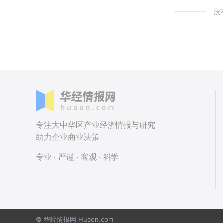
没
专注大中华区产业经济情报与研究
助力企业商业决策
专业 · 严谨 · 客观 · 科学
© 华经情报网 Huaon.com