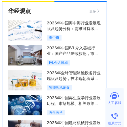
华经观点
更多
2026年中国瓣中瓣行业发展现
状及趋势分析：需求可持续释
放，市场发展前景良好「图」
瓣中瓣
2026年中国IVL介入器械行
业：国产产品陆续获批，市场
将进入持续高增长阶段「图」
IVL介入器械
2026年全球智能泳池设备行业
现状及趋势，技术端朝着系统
集成、绿色节能方向迭代
智能泳池设备
「图」
2026年中国再生医学行业发展
人工客服
历程、市场规模、相关政策、
产业链、竞争格局及发展潜力
再生医学
分析「图」
2026年中国建材机械行业发展
联系方式