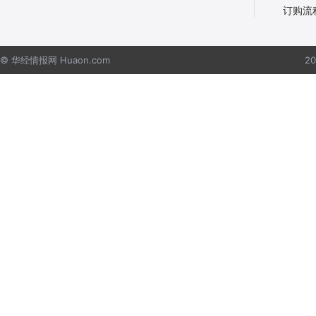
订购流
© 华经情报网 Huaon.com
2