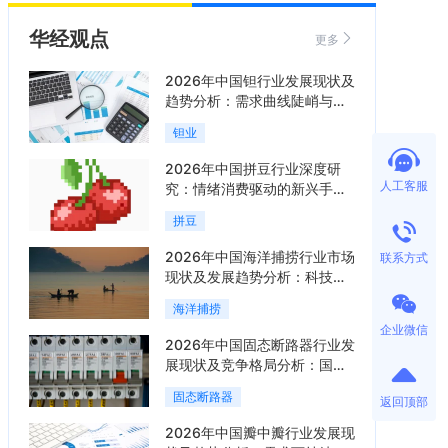
华经观点
更多
2026年中国钽行业发展现状及
趋势分析：需求曲线陡峭与供
给曲线平缓的博弈加剧「图」
钽业
2026年中国拼豆行业深度研
人工客服
究：情绪消费驱动的新兴手工
赛道「图」
拼豆
2026年中国海洋捕捞行业市场
联系方式
现状及发展趋势分析：科技赋
能与智能化转型加速「图」
海洋捕捞
企业微信
2026年中国固态断路器行业发
展现状及竞争格局分析：国际
巨头领跑技术，国内企业加速
固态断路器
返回顶部
追赶「图」
2026年中国瓣中瓣行业发展现