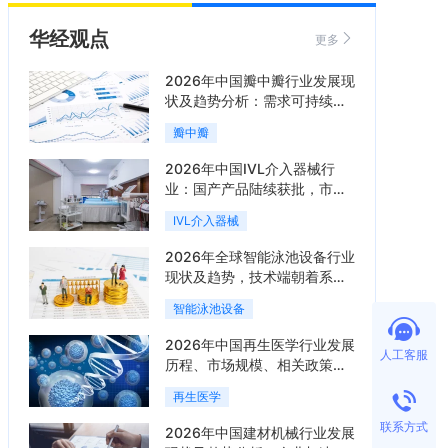
华经观点
更多
2026年中国瓣中瓣行业发展现
状及趋势分析：需求可持续释
放，市场发展前景良好「图」
瓣中瓣
2026年中国IVL介入器械行
业：国产产品陆续获批，市场
将进入持续高增长阶段「图」
IVL介入器械
2026年全球智能泳池设备行业
现状及趋势，技术端朝着系统
集成、绿色节能方向迭代
智能泳池设备
「图」
2026年中国再生医学行业发展
人工客服
历程、市场规模、相关政策、
产业链、竞争格局及发展潜力
再生医学
分析「图」
联系方式
2026年中国建材机械行业发展