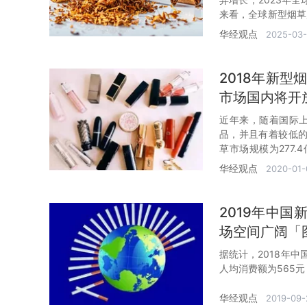
来看，全球新型烟草
主，其中加热烟草市场
华经观点
2025-03
2018年新
市场国内将开
近年来，随着国际
品，并且有着较低的
草市场规模为277.
45.9%。
华经观点
2020-01-
2019年中
场空间广阔「
据统计，2018年中
人均消费额为565元
华经观点
2019-09-