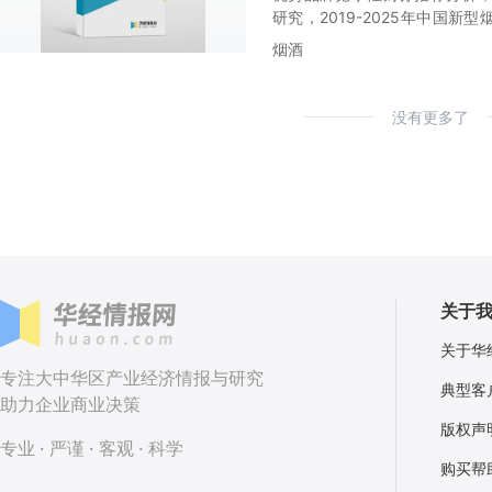
研究，2019-2025年中国新
新型烟草产品项目投资可行性研
烟酒
没有更多了
关于
关于华
专注大中华区产业经济情报与研究
典型客
助力企业商业决策
版权声
专业 · 严谨 · 客观 · 科学
购买帮